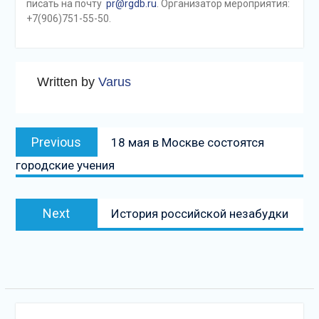
писать на почту
pr@rgdb.ru
. Организатор мероприятия:
+7(906)751-55-50.
Written by
Varus
Навигация
Previous
Previous
18 мая в Москве состоятся
по
post:
городские учения
записям
Next
Next
История российской незабудки
post: