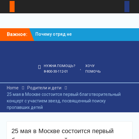
Skip
Важное:
Почему отряд не
to
рассказывает всех
content
деталей поиска?
Что делать, если пропал
ребенок?
НУЖНА ПОМОЩЬ?
ХОЧУ
8-800-30-112-01
ПОМОЧЬ
Home
Родители и дети
25 мая в Москве состоится первый благотворительный
концерт с участием звезд, посвященный поиску
пропавших детей
25 мая в Москве состоится первый