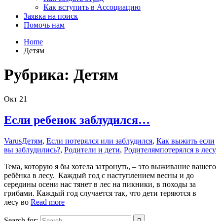
Как вступить в Ассоциацию
Заявка на поиск
Помочь нам
Home
Детям
Рубрика:
Детям
Окт
21
Если ребенок заблудился…
Varus
Детям
,
Если потерялся или заблудился
,
Как выжить если
вы заблудились?
,
Родители и дети
,
Родителям
потерялся в лесу
Тема, которую я бы хотела затронуть, – это выживание вашего
ребёнка в лесу. Каждый год с наступлением весны и до
середины осени нас тянет в лес на пикники, в походы за
грибами. Каждый год случается так, что дети теряются в
лесу во
Read more
Search for: