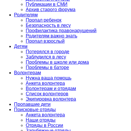
Публикации в СМИ
Архив старого форума
Родителям
Пропал ребенок
Безопасность в лесу
Профилактика правонарушений
Родителям важно знать
Пропал взрослый
Детям
Потерялся в городе
Заблудился в лесу
Проблемы в школе или дома
Проблемы в баторе
Волонтерам
Нужна ваша помощь
Анкета волонтера
Волонтерам и отрядам
Список волонтеров
Экипировка волонтера
Пропавшие дети
Поисковые отряды
Анкета волонтера
Наши отряды
Отряды в России
Зарубежные отряды