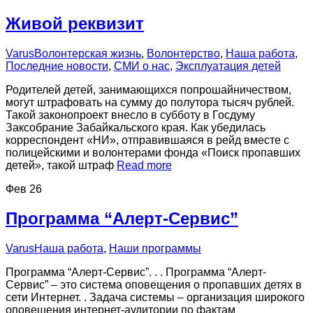
Живой реквизит
Varus
Волонтерская жизнь
,
Волонтерство
,
Наша работа
,
Последние новости
,
СМИ о нас
,
Эксплуатация детей
Родителей детей, занимающихся попрошайничеством,
могут штрафовать на сумму до полутора тысяч рублей.
Такой законопроект внесло в субботу в Госдуму
Заксобрание Забайкальского края. Как убедилась
корреспондент «НИ», отправившаяся в рейд вместе с
полицейскими и волонтерами фонда «Поиск пропавших
детей», такой штраф
Read more
Фев
26
Программа “Алерт-Сервис”
Varus
Наша работа
,
Наши программы
Программа “Алерт-Сервис”. . . Программа “Алерт-
Сервис” – это система оповещения о пропавших детях в
сети Интернет. . Задача системы – организация широкого
оповещения интернет-аудитории по фактам