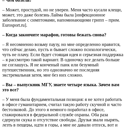
– Чем болели?
– Может, простудой, но не уверен. Меня часто кусали клещи,
может, это даже болезнь Лайма была [инфекционное
заболевание с симптомами, напоминающими грипп – прим.
Eurosport.ru].
– Когда закончите марафон, готовы бежать снова?
– Я несомненно возьму паузу, но мне определенно нравится,
что сейчас делаю, пусть и бывает сложно психологически,
чуть не плачу. Если будет стоящая идея и серьезная поддержка
– я рассмотрю такой вариант. В одиночку все делать больше
не соглашусь. Я не конченый панк или безумный
путешественник, но это однозначно не последняя
экстремальная затея, мне без них сложно.
– Вы – выпускник МГУ, знаете четыре языка. Зачем вам
это все?
– У меня была фундаментальная позиция: я не хотел работать
в офисе гуманитарием, считал такую работу скучной и часто
бестолковой. До этого я немного поработал в офисе,
стажировался в федеральной службе охраны. Оба раза
сдернули скука и отсутствие свободы. Друзья звали нырять,
лезть в пещеры, идти в горы, а мне не давали отпуск, вот и