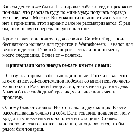
Запасы денег тоже были. Планировал забег за год и прекрасно
понимал, что работать буду по минимуму, получать гораздо
меньше, чем в Москве. Возможности остановиться в мотеле
нет в принципе, этот вариант даже не рассматривается. Я рад
бы, но в первую очередь ночую в палатке.
Кроме палатки использую два сервиса: Couchsurfing – поиск
бесплатного ночлега для туристов и Warmshowers – аналог для
велосипедистов. Главный вопрос – есть ли они по месту
моего следования. Если нет – палатка.
– Приглашали кого-нибудь бежать вместе с вами?
– Сразу планировал забег как одиночный. Рассчитывал, что
кто-то из друзей-спортсменов побежит со мной первую часть
маршрута по России и Белоруссии, но их не отпустили дела.
У меня более свободный график, я сильнее вовлечен в
проблему.
Одному бывает сложно. Но это палка о двух концах. В беге
рассчитываешь только на себя. Если товарищ подвернет ногу,
вряд ли ты возьмешь его на плечи и потащишь. Сольно
психологически сложнее – конечно, иногда хочется, чтобы
рядом был товарищ.