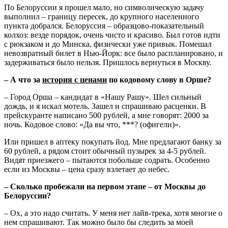
По Белоруссии я прошел мало, но символическую задачу
выполнил – границу пересек, до крупного населенного
пункта добрался. Белоруссия – образцово-показательный
колхоз: везде порядок, очень чисто и красиво. Был готов идти
с рюкзаком и до Минска, физически уже привык. Помешал
невозвратный билет в Нью-Йорк: все было распланировано, и
задерживаться было нельзя. Пришлось вернуться в Москву.
– А что за
история с ценами
по кодовому слову в Орше?
– Город Орша – кандидат в «Нашу Рашу». Шел сильный
дождь, и я искал мотель. Зашел и спрашиваю расценки. В
прейскуранте написано 500 рублей, а мне говорят: 2000 за
ночь. Кодовое слово: «Да вы что, ***? (офигели)».
Или пришел в аптеку покупать йод. Мне предлагают банку за
60 рублей, а рядом стоит обычный пузырек за 4-5 рублей.
Видят приезжего – пытаются побольше содрать. Особенно
если из Москвы – цена сразу взлетает до небес.
– Сколько пробежали на первом этапе – от Москвы до
Белоруссии?
– Ох, а это надо считать. У меня нет лайв-трека, хотя многие о
нем спрашивают. Так можно было бы следить за моей