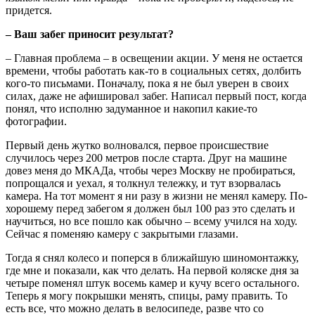
придется.
– Ваш забег приносит результат?
– Главная проблема – в освещении акции. У меня не остается
времени, чтобы работать как-то в социальных сетях, долбить
кого-то письмами. Поначалу, пока я не был уверен в своих
силах, даже не афишировал забег. Написал первый пост, когда
понял, что исполню задуманное и накопил какие-то
фотографии.
Первый день жутко волновался, первое происшествие
случилось через 200 метров после старта. Друг на машине
довез меня до МКАДа, чтобы через Москву не пробираться,
попрощался и уехал, я толкнул тележку, и тут взорвалась
камера. На тот момент я ни разу в жизни не менял камеру. По-
хорошему перед забегом я должен был 100 раз это сделать и
научиться, но все пошло как обычно – всему учился на ходу.
Сейчас я поменяю камеру с закрытыми глазами.
Тогда я снял колесо и поперся в ближайшую шиномонтажку,
где мне и показали, как что делать. На первой коляске дня за
четыре поменял штук восемь камер и кучу всего остального.
Теперь я могу покрышки менять, спицы, раму править. То
есть все, что можно делать в велосипеде, разве что со