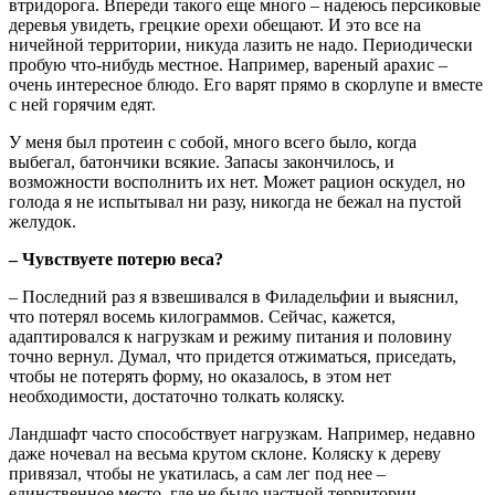
втридорога. Впереди такого еще много – надеюсь персиковые
деревья увидеть, грецкие орехи обещают. И это все на
ничейной территории, никуда лазить не надо. Периодически
пробую что-нибудь местное. Например, вареный арахис –
очень интересное блюдо. Его варят прямо в скорлупе и вместе
с ней горячим едят.
У меня был протеин с собой, много всего было, когда
выбегал, батончики всякие. Запасы закончилось, и
возможности восполнить их нет. Может рацион оскудел, но
голода я не испытывал ни разу, никогда не бежал на пустой
желудок.
– Чувствуете потерю веса?
– Последний раз я взвешивался в Филадельфии и выяснил,
что потерял восемь килограммов. Сейчас, кажется,
адаптировался к нагрузкам и режиму питания и половину
точно вернул. Думал, что придется отжиматься, приседать,
чтобы не потерять форму, но оказалось, в этом нет
необходимости, достаточно толкать коляску.
Ландшафт часто способствует нагрузкам. Например, недавно
даже ночевал на весьма крутом склоне. Коляску к дереву
привязал, чтобы не укатилась, а сам лег под нее –
единственное место, где не было частной территории.