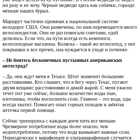
ни разу и не хочу. Черные медведи здесь как собачки, гораздо
меньше наших бурых.
Маршрут частично привязан к национальной системе
велодорог США. Они размечены, по ним перемещается много
велосипедистов. Они не раз помогали советами, едой
делились. Если что, на пути всегда есть кемпинги,
велосипедные магазины. Коляска – такой же велосипед, у нее
покрышки и все прочее, она нуждается в уходе и починке.
– Не боитесь бесконечных пустынных американских
автострад?
– Да, они ждут меня в Техасе. Штат знаменит большими
расстояниями. Кто слышит, что я бегу через Техас, пугают
двумя вещами: расстояниями и дикой жарой. С меня ужасно
течет пот уже сейчас, большое количество воды пью,
изотоника, чтобы восполнить соли. Главное – это вода, еды
всегда хватит. Помогает опыт горных походов и забитая
аптечка первой помощи.
Сейчас тренируюсь с каждым днем пить все меньше.
Чрезмерное потребление воды более опасно, чем
недопотребление, потому что вода вымывает важные соли.
Периодически у марафонцев и ультрамарафонцев случается