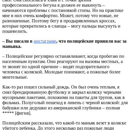
профессионального бегуна я должен ее выкинуть –
начинаются проблемы с постановкой стопы. Но на практике
мне в них очень комфортно. Может, потому что новые, не
разношенные. Поэтому бегу в продырявленных кроссах,
которые превратились в сланцы – могу пальцы высунуть и
пошевелить.
– Вы писали в
инстаграме
, что полицейские приняли вас за
маньяка.
– Полицейские регулярно останавливают, когда пробегаю по
населенным пунктам. Они реагируют на вызовы местных, а
те звонят по одной причине – видят подозрительного
человека с коляской. Молодые понимают, а пожилые более
мнительные.
Как-то раз пошел сильный дождь. Он был очень теплым, я
снял брендированную футболку и закрыл коляску черными
мусорными пакетами, похожими на пакеты для трупов, как в
фильмах. Полуголый пешеход в ливень с черной коляской: для
бабушки или дедушки из американской глубинки – полная
***** [фигня].
Полицейским рассказали, что какой-то маньяк везет в коляске
убитого ребенка. До этого несколько раз пожилые люди