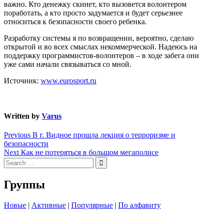
важно. Кто денежку скинет, кто вызовется волонтером
поработать, а кто просто задумается и будет серьезнее
относиться к безопасности своего ребенка.
Разработку системы я по возвращении, вероятно, сделаю
открытой и во всех смыслах некоммерческой. Надеюсь на
поддержку программистов-волонтеров – в ходе забега они
уже сами начали связываться со мной.
Источник:
www.eurosport.ru
Written by
Varus
Навигация
Previous
Previous
В г. Видное прошла лекция о терроризме и
post:
безопасности
по
Next
Next
Как не потеряться в большом мегаполисе
записям
Search
post:
for:
Группы
Новые
|
Активные
|
Популярные
|
По алфавиту