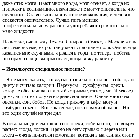
даже отек мозга. Пьют много воды, мозг отекает, а когда их
привозят в реанимацию, врачи даже не могут определить, что
случилось. Ставят капельницу от обезвоживания, и человек
спекается окончательно. Лучше пить меньше,
профессиональные марафонцы употребляют сравнительно
мало жидкости.
Но все же, очень жду Техаса. Я вырос в Омске, в Москве живу
лет семь-восемь, на родине у меня сплошные поля. Они всегда
казались мне скучными, я рвался в горы, но теперь, побегав
по горам, сердце выпрыгивает, когда вижу равнину.
– Используете специальное питание?
– Я не могу сказать, что жутко правильно питаюсь, соблюдаю
диету и считаю калории. Перекусы – сухофрукты, орехи,
которые обеспечивают меня быстрыми углеводами. Я мясоед
дома, но тут на полувегетарианской диете. Очень много ем
овсянки, сои, бобов. Но когда прихожу в кафе, могу и
гамбургер съесть. Вот как сейчас, пока с вами общаюсь. Но
это один случай на три дня.
В остальные дни ем каши, сою, орехи, собираю то, что вокруг
растет: ягоды, яблоки. Прямо на бегу срываю с дерева или
куста – очень приятная помогалка, которая в магазинах стоит