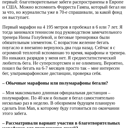
первый: благотворительные забеги распространены в Европе
и США. Можно вспомнить Форреста Гампа, который бегал ни
за что, но журналисты уже в 70-е спрашивали, за какой фонд
он выступает.
Первый марафон на 4 195 метров я пробежал в 6 или 7 лет. Я
тогда занимался теннисом под руководством замечательного
тренера Нины Голубевой, и беговые тренировки были
обязательным элементом. С возрастом желение бегать
поугасло и внезапно вернулось два года назад. Сейчас я с
огромной теплотой вспоминаю то время, марафоны и тренера.
Но никаких разрядов у меня нет. Я среднестатистический
любитель бега. Не суперспортсмен и не олимпиец. Вероятно,
пошел бы бегать на 6-7 месяцев просто так – мне интересен
бег, ультрамарафонские дистанции, проверка себя.
– Обычные марафоны или полумарафоны бегали?
– Моя максимально длинная официальная дистанция –
полумарафон. По 40 км и больше я бегал самостоятельно
несколько раз в неделю. В обозримом будущем планирую
сделать Iron Man, к которому буду готовиться по окончании
этого забега.
– Рассматривали вариант участия в благотворительных