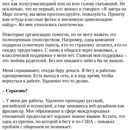
них как полусумасшедший или на всю голову съехавший. Не
исключаю, что не первый, кто звонил и говорил: «Я завтра на
Марс полечу, вы меня проспонсируйте, пожалуйста. Привезу
вам оттуда классные фотки и внеземную цивилизацию
найду». Ко мне относились скептически.
Некоторые организации помогли, но не могу назвать это
полноценным спонсорством. Например, одна компания
подарила солнечную панель, кто-то страховку оплатил, кто-то
скидку предоставил. С ними я общался через знакомых, а
классической поддержки у меня нет. Главная моя поддержка –
это любовь родителей. Без нее никакого забега бы не вышло.
Меня спрашивают, откуда беру деньги. Я бегу и работаю
одновременно. Есть выход в сеть, и я ищу время, чтобы
вернуться к работе. Удаленно что-то делаю.
– Серьезно?
– У меня две работы. Удаленно преподаю русский,
английский и испанский, а еще занимаюсь веб-дизайном как
фрилансер. Мое образование в сфере международных
отношений предполагает хорошее знание языков. Кстати, это
одна из причин, по которой я бегу и по США – никаких
проблем с общением не возникает.