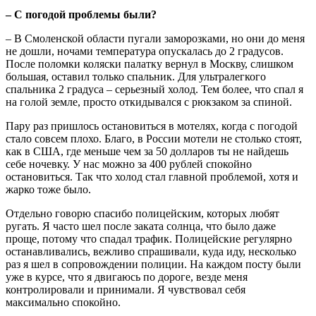
– С погодой проблемы были?
– В Смоленской области пугали заморозками, но они до меня
не дошли, ночами температура опускалась до 2 градусов.
После поломки коляски палатку вернул в Москву, слишком
большая, оставил только спальник. Для ультралегкого
спальника 2 градуса – серьезный холод. Тем более, что спал я
на голой земле, просто откидывался с рюкзаком за спиной.
Пару раз пришлось остановиться в мотелях, когда с погодой
стало совсем плохо. Благо, в России мотели не столько стоят,
как в США, где меньше чем за 50 долларов ты не найдешь
себе ночевку. У нас можно за 400 рублей спокойно
остановиться. Так что холод стал главной проблемой, хотя и
жарко тоже было.
Отдельно говорю спасибо полицейским, которых любят
ругать. Я часто шел после заката солнца, что было даже
проще, потому что спадал трафик. Полицейские регулярно
останавливались, вежливо спрашивали, куда иду, несколько
раз я шел в сопровождении полиции. На каждом посту были
уже в курсе, что я двигаюсь по дороге, везде меня
контролировали и принимали. Я чувствовал себя
максимально спокойно.