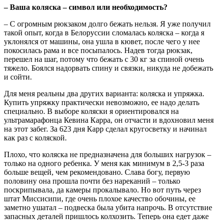
– Ваша коляска – символ или необходимость?
– С огромным рюкзаком долго бежать нельзя. Я уже получил
такой опыт, когда в Белоруссии сломалась коляска – когда я
уклонялся от машины, она ушла в кювет, после чего у нее
покосилась рама и все посыпалось. Надев тогда рюкзак,
перешел на шаг, потому что бежать с 30 кг за спиной очень
тяжело. Боялся надорвать спину и связки, никуда не добежать
и сойти.
Для меня реальны два других варианта: коляска и упряжка.
Купить упряжку практически невозможно, ее надо делать
специально. В выборе коляски я ориентировался на
ультрамарафонца Кевина Карра, он отчасти и вдохновил меня
на этот забег. За 623 дня Карр сделал кругосветку и начинал
как раз с коляской.
Плохо, что коляска не предназначена для больших нагрузок –
только на одного ребенка. У меня как минимум в 2,5-3 раза
больше вещей, чем рекомендовано. Слава богу, первую
половину она прошла почти без нареканий – только
поскрипывала, да камеры прокалывало. Но вот путь через
штат Миссисипи, где очень плохое качество обочины, ее
заметно ушатал – подвеска была убита напрочь. В отсутствие
запасных деталей пришлось колхозить. Теперь она едет даже