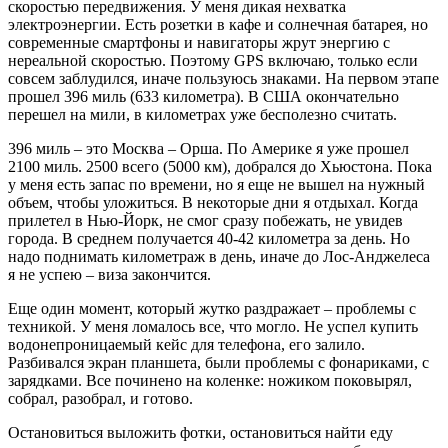
скоростью передвижения. У меня дикая нехватка
электроэнергии. Есть розетки в кафе и солнечная батарея, но
современные смартфоны и навигаторы жрут энергию с
нереальной скоростью. Поэтому GPS включаю, только если
совсем заблудился, иначе пользуюсь знаками. На первом этапе
прошел 396 миль (633 километра). В США окончательно
перешел на мили, в километрах уже бесполезно считать.
396 миль – это Москва – Орша. По Америке я уже прошел
2100 миль. 2500 всего (5000 км), добрался до Хьюстона. Пока
у меня есть запас по времени, но я еще не вышел на нужный
объем, чтобы уложиться. В некоторые дни я отдыхал. Когда
прилетел в Нью-Йорк, не смог сразу побежать, не увидев
города. В среднем получается 40-42 километра за день. Но
надо поднимать километраж в день, иначе до Лос-Анджелеса
я не успею – виза закончится.
Еще один момент, который жутко раздражает – проблемы с
техникой. У меня ломалось все, что могло. Не успел купить
водонепроницаемый кейс для телефона, его залило.
Разбивался экран планшета, были проблемы с фонариками, с
зарядками. Все починено на коленке: ножиком поковырял,
собрал, разобрал, и готово.
Остановиться выложить фотки, остановиться найти еду