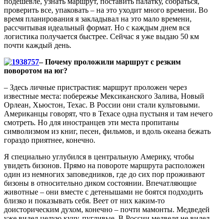
подешевле, узнать маршрут, поставить палатку, собраться,
проверить все, упаковать – на это уходит много времени. Во
время планирования я закладывал на это мало времени,
рассчитывая идеальный формат. Но с каждым днем вся
логистика получается быстрее. Сейчас я уже выдаю 50 км
почти каждый день.
– Почему проложили маршрут с резким
поворотом на юг?
– Здесь личные пристрастия: маршрут проложен через
известные места: побережье Мексиканского Залива, Новый
Орлеан, Хьюстон, Техас. В России они стали культовыми.
Американцы говорят, что в Техасе одна пустыня и там нечего
смотреть. Но для иностранцев эти места пропитаны
символизмом из книг, песен, фильмов, и вдоль океана бежать
гораздо приятнее, конечно.
Я специально углубился в центральную Америку, чтобы
увидеть бизонов. Прямо на повороте маршрута расположен
один из немногих заповедников, где до сих пор проживают
бизоны в относительно диком состоянии. Впечатляющие
животные – они вместе с детенышами не боятся подходить
близко и показывать себя. Веет от них каким-то
доисторическим духом, конечно – почти мамонты. Медведей
уже видел целую кучу, пугливые. В России медведя не видел