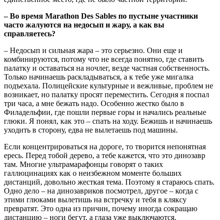
– Во время Marathon Des Sables по пустыне участники
часто жалуются на недосып и жару, а как вы
справляетесь?
– Недосып и сильная жара – это серьезно. Они еще и
комбинируются, потому что не всегда понятно, где ставить
палатку и оставаться на ночлег, везде частная собственность.
Только начинаешь раскладываться, а к тебе уже мигалка
подъехала. Полицейские культурные и вежливые, проблем не
возникает, но палатку просят переместить. Сегодня я поспал
три часа, а мне бежать надо. Особенно жестко было в
Филадельфии, где пошли первые горы и начались реальные
глюки. Я понял, как это – спать на ходу. Бежишь и начинаешь
уходить в сторону, едва не вылетаешь под машины.
Если концентрироваться на дороге, то творится непонятная
ересь. Перед тобой дерево, а тебе кажется, что это динозавр
там. Многие ультрамарафонцы говорят о таких
галлюцинациях как о неизбежном моменте больших
дистанций, довольно жесткая тема. Поэтому я стараюсь спать.
Одно дело – на динозавриков посмотрел, другое – когда с
этими глюками вылетишь на встречку и тебя в кляксу
превратят. Это одна из причин, почему иногда сокращаю
дистанцию – ноги бегут, а глаза уже выключаются.