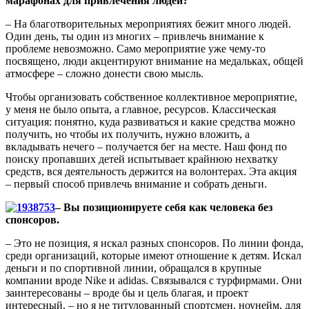
марафонах для привлечения людей?
– На благотворительных мероприятиях бежит много людей.
Один день, ты один из многих – привлечь внимание к
проблеме невозможно. Само мероприятие уже чему-то
посвящено, люди акцентируют внимание на медальках, общей
атмосфере – сложно донести свою мысль.
Чтобы организовать собственное коллективное мероприятие,
у меня не было опыта, а главное, ресурсов. Классическая
ситуация: понятно, куда развиваться и какие средства можно
получить, но чтобы их получить, нужно вложить, а
вкладывать нечего – получается бег на месте. Наш фонд по
поиску пропавших детей испытывает крайнюю нехватку
средств, вся деятельность держится на волонтерах. Эта акция
– первый способ привлечь внимание и собрать деньги.
– Вы позиционируете себя как человека без
спонсоров.
– Это не позиция, я искал разных спонсоров. По линии фонда,
среди организаций, которые имеют отношение к детям. Искал
деньги и по спортивной линии, обращался в крупные
компании вроде Nike и adidas. Связывался с турфирмами. Они
заинтересованы – вроде бы и цель благая, и проект
интересный, – но я не титулованный спортсмен, ноунейм, для