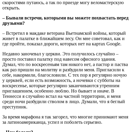
скоростями путаюсь, а так по приезде могу веломастерскую
открыть.
– Бывали встречи, которыми вы можете похвастать перед
друзьями?
– Встретил в макдаке ветерана Вьетнамской войны, который
живет в палатке в ближайшем лесу. Он мне советовал, как и
где пройти, показал дороги, которых нет на картах Google.
Недавно заночевал у церкви. Это получилось случайно –
просто поставил палатку под навесом офисного здания.
Думал, что по воскресеньям там никого нет, а пастор и паства
как раз пришли на молитву и разбудили меня. Пригласили к
себе, накормили, благословили. С тех пор я регулярно ночую
у церквей, если есть возможность, а ночевки с субботы на
воскресенье, которые регулярно заканчиваются утренним
приглашением, особенно люблю. Но бывает и иначе. В
Теннесси я случайно встал на частной территории, и меня
среди ночи разбудили стволом в лицо. Думали, что я беглый
преступник.
За время марафона я так загорел, что многие принимают меня
за латиноамериканца, успел и поболеть серьезно.