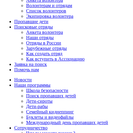
Анкета волонтера
Волонтерам и отрядам
Список волонтеров
Экипировка волонтера
Пропавшие дети
Поисковые отряды
Анкета волонтера
Наши отряды
Отряды в России
Зарубежные отряды
Как создать отряд
Как вступить в Ассоциацию
Заявка на поиск
Помочь нам
Новости
Наши программы
Школа безопасности
Поиск пропавших детей
Дети-сироты
Дети-рабы
Семейный киднеппинг
Буклеты и видеофайлы
Международный день пропавших детей
Сотрудничество