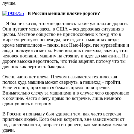
лучше.
– В России мешали плохие дороги?
– Я бы не сказал, что мне достались такие уж плохие дороги.
Они пугают меня здесь, в США – вся дорожная ситуация в
целом. Местное общество не приспособлено к тому, что в
мире существуют пешеходы, все ездят на машинах везде,
кроме мегаполисов – таких, как Нью-Йорк, где муравейник и
люди пользуются метро. Если видишь пешехода, значит, этот
человек поставил машину на стоянку и идет до магазина. На
дороге высока вероятность, что тебя зацепят, потому что ты
для них как черт из табакерки.
Очень часто нет плеча. Плечом называется техническая
полоса куда машина может свернуть, а пешеход – пройти.
Если его нет, приходится бежать прямо по встречке.
Внимательно слежу за машинами и в случае чего сворачиваю
к обочине. Часто я бегу прямо по встречке, лишь немного
сдвинувшись в сторону.
В России я поначалу был удивлен тем, как часто встречал
приятных людей. Кого бы ни встретил, вне зависимости от
рода деятельности, возраста и прочего, как минимум желали
удачи.