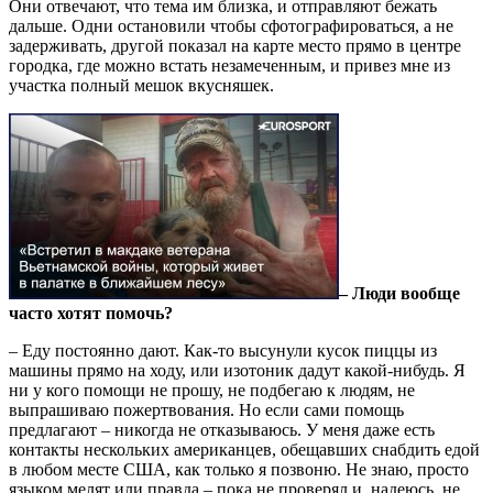
Они отвечают, что тема им близка, и отправляют бежать
дальше. Одни остановили чтобы сфотографироваться, а не
задерживать, другой показал на карте место прямо в центре
городка, где можно встать незамеченным, и привез мне из
участка полный мешок вкусняшек.
– Люди вообще
часто хотят помочь?
– Еду постоянно дают. Как-то высунули кусок пиццы из
машины прямо на ходу, или изотоник дадут какой-нибудь. Я
ни у кого помощи не прошу, не подбегаю к людям, не
выпрашиваю пожертвования. Но если сами помощь
предлагают – никогда не отказываюсь. У меня даже есть
контакты нескольких американцев, обещавших снабдить едой
в любом месте США, как только я позвоню. Не знаю, просто
языком мелят или правда – пока не проверял и, надеюсь, не