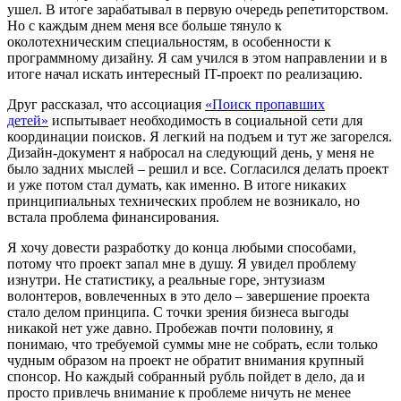
ушел. В итоге зарабатывал в первую очередь репетиторством.
Но с каждым днем меня все больше тянуло к
околотехническим специальностям, в особенности к
программному дизайну. Я сам учился в этом направлении и в
итоге начал искать интересный IT-проект по реализацию.
Друг рассказал, что ассоциация
«Поиск пропавших
детей»
испытывает необходимость в социальной сети для
координации поисков. Я легкий на подъем и тут же загорелся.
Дизайн-документ я набросал на следующий день, у меня не
было задних мыслей – решил и все. Согласился делать проект
и уже потом стал думать, как именно. В итоге никаких
принципиальных технических проблем не возникало, но
встала проблема финансирования.
Я хочу довести разработку до конца любыми способами,
потому что проект запал мне в душу. Я увидел проблему
изнутри. Не статистику, а реальные горе, энтузиазм
волонтеров, вовлеченных в это дело – завершение проекта
стало делом принципа. С точки зрения бизнеса выгоды
никакой нет уже давно. Пробежав почти половину, я
понимаю, что требуемой суммы мне не собрать, если только
чудным образом на проект не обратит внимания крупный
спонсор. Но каждый собранный рубль пойдет в дело, да и
просто привлечь внимание к проблеме ничуть не менее