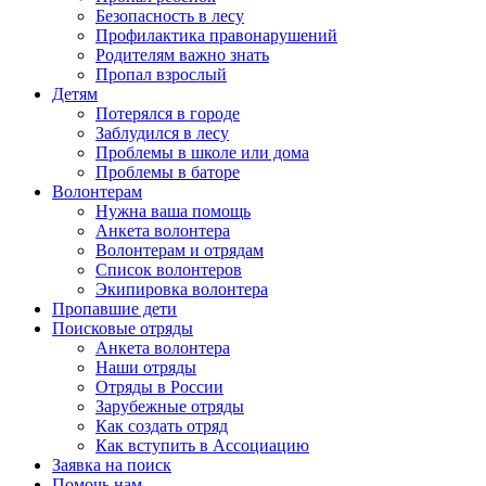
Безопасность в лесу
Профилактика правонарушений
Родителям важно знать
Пропал взрослый
Детям
Потерялся в городе
Заблудился в лесу
Проблемы в школе или дома
Проблемы в баторе
Волонтерам
Нужна ваша помощь
Анкета волонтера
Волонтерам и отрядам
Список волонтеров
Экипировка волонтера
Пропавшие дети
Поисковые отряды
Анкета волонтера
Наши отряды
Отряды в России
Зарубежные отряды
Как создать отряд
Как вступить в Ассоциацию
Заявка на поиск
Помочь нам