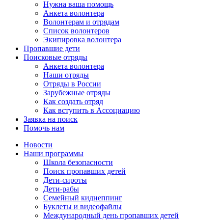
Нужна ваша помощь
Анкета волонтера
Волонтерам и отрядам
Список волонтеров
Экипировка волонтера
Пропавшие дети
Поисковые отряды
Анкета волонтера
Наши отряды
Отряды в России
Зарубежные отряды
Как создать отряд
Как вступить в Ассоциацию
Заявка на поиск
Помочь нам
Новости
Наши программы
Школа безопасности
Поиск пропавших детей
Дети-сироты
Дети-рабы
Семейный киднеппинг
Буклеты и видеофайлы
Международный день пропавших детей