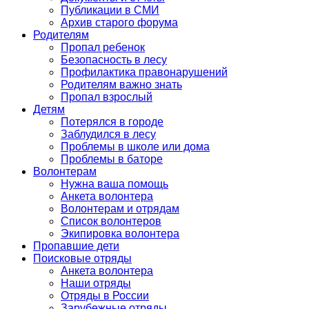
Публикации в СМИ
Архив старого форума
Родителям
Пропал ребенок
Безопасность в лесу
Профилактика правонарушений
Родителям важно знать
Пропал взрослый
Детям
Потерялся в городе
Заблудился в лесу
Проблемы в школе или дома
Проблемы в баторе
Волонтерам
Нужна ваша помощь
Анкета волонтера
Волонтерам и отрядам
Список волонтеров
Экипировка волонтера
Пропавшие дети
Поисковые отряды
Анкета волонтера
Наши отряды
Отряды в России
Зарубежные отряды