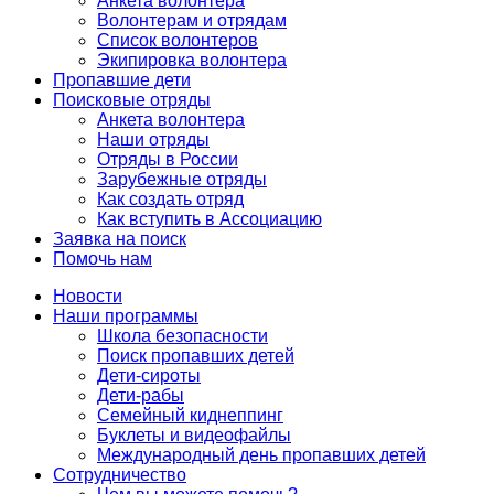
Анкета волонтера
Волонтерам и отрядам
Список волонтеров
Экипировка волонтера
Пропавшие дети
Поисковые отряды
Анкета волонтера
Наши отряды
Отряды в России
Зарубежные отряды
Как создать отряд
Как вступить в Ассоциацию
Заявка на поиск
Помочь нам
Новости
Наши программы
Школа безопасности
Поиск пропавших детей
Дети-сироты
Дети-рабы
Семейный киднеппинг
Буклеты и видеофайлы
Международный день пропавших детей
Сотрудничество