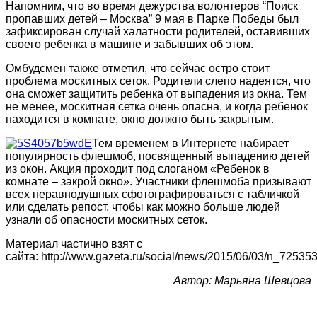
Напомним, что во время дежурства волонтеров “Поиск
пропавших детей – Москва” 9 мая в Парке Победы был
зафиксирован случай халатности родителей, оставивших
своего ребенка в машине и забывших об этом.
Омбудсмен также отметил, что сейчас остро стоит
проблема москитных сеток. Родители слепо надеятся, что
она сможет защитить ребенка от выпадения из окна. Тем
не менее, москитная сетка очень опасна, и когда ребенок
находится в комнате, окно должно быть закрытым.
Тем временем в Интернете набирает
популярность флешмоб, посвященный выпадению детей
из окон. Акция проходит под слоганом «Ребенок в
комнате – закрой окно». Участники флешмоба призывают
всех неравнодушных сфотографироваться с табличкой
или сделать репост, чтобы как можно больше людей
узнали об опасности москитных сеток.
Материал частично взят с
сайта: http://www.gazeta.ru/social/news/2015/06/03/n_725353
Автор: Марьяна Шевцова