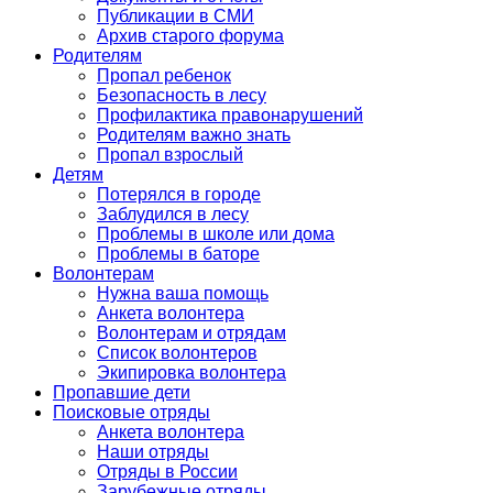
Публикации в СМИ
Архив старого форума
Родителям
Пропал ребенок
Безопасность в лесу
Профилактика правонарушений
Родителям важно знать
Пропал взрослый
Детям
Потерялся в городе
Заблудился в лесу
Проблемы в школе или дома
Проблемы в баторе
Волонтерам
Нужна ваша помощь
Анкета волонтера
Волонтерам и отрядам
Список волонтеров
Экипировка волонтера
Пропавшие дети
Поисковые отряды
Анкета волонтера
Наши отряды
Отряды в России
Зарубежные отряды