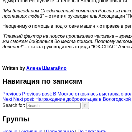
Удмуртской Республике, а теперь в Вологодской области.
“Мы благодарим Следственный комитет России за такое
пропавших людей”
– отметил руководитель Ассоциации “П
Неоценимую помощь в подготовке машин к отправке в рег
“Главный фактор на поиске пропавшего человека – время
мы сможем добраться до места поиска. Поэтому автомо
доверие!”
– сказал руководитель отряда “ЮК-СПАС” Алекс
Written by
Алена Шмагайло
Навигация по записям
Previous
Previous post:
В Москве открылась выставка о во
Next
Next post:
Награждение добровольцев в Вологодской
Search for:
Группы
Новые
|
Активные
|
Популярные
|
По алфавиту