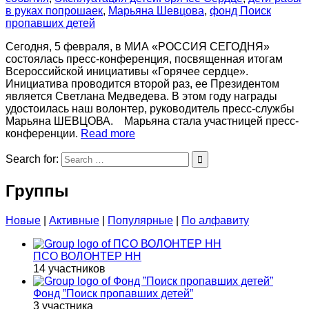
в руках попрошаек
,
Марьяна Шевцова
,
фонд Поиск
пропавших детей
Сегодня, 5 февраля, в МИА «РОССИЯ СЕГОДНЯ»
состоялась пресс-конференция, посвященная итогам
Всероссийской инициативы «Горячее сердце».
Инициатива проводится второй раз, ее Президентом
является Светлана Медведева. В этом году награды
удостоилась наш волонтер, руководитель пресс-службы
Марьяна ШЕВЦОВА. Марьяна стала участницей пресс-
конференции.
Read more
Search for:
Группы
Новые
|
Активные
|
Популярные
|
По алфавиту
ПСО ВОЛОНТЕР НН
14 участников
Фонд ”Поиск пропавших детей”
3 участника