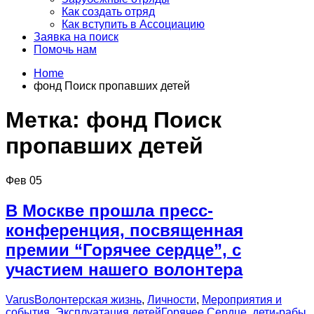
Как создать отряд
Как вступить в Ассоциацию
Заявка на поиск
Помочь нам
Home
фонд Поиск пропавших детей
Метка:
фонд Поиск
пропавших детей
Фев
05
В Москве прошла пресс-
конференция, посвященная
премии “Горячее сердце”, с
участием нашего волонтера
Varus
Волонтерская жизнь
,
Личности
,
Мероприятия и
события
,
Эксплуатация детей
Горячее Сердце
,
дети-рабы