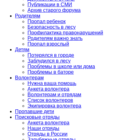
Публикации в СМИ
Архив старого форума
Родителям
Пропал ребенок
Безопасность в лесу
Профилактика правонарушений
Родителям важно знать
Пропал взрослый
Детям
Потерялся в городе
Заблудился в лесу
Проблемы в школе или дома
Проблемы в баторе
Волонтерам
Нужна ваша помощь
Анкета волонтера
Волонтерам и отрядам
Список волонтеров
Экипировка волонтера
Пропавшие дети
Поисковые отряды
Анкета волонтера
Наши отряды
Отряды в России
Зарубежные отряды