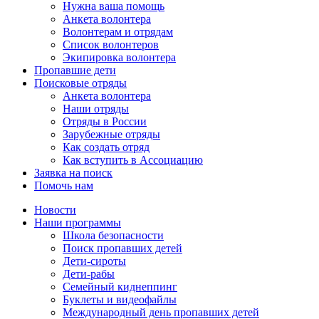
Нужна ваша помощь
Анкета волонтера
Волонтерам и отрядам
Список волонтеров
Экипировка волонтера
Пропавшие дети
Поисковые отряды
Анкета волонтера
Наши отряды
Отряды в России
Зарубежные отряды
Как создать отряд
Как вступить в Ассоциацию
Заявка на поиск
Помочь нам
Новости
Наши программы
Школа безопасности
Поиск пропавших детей
Дети-сироты
Дети-рабы
Семейный киднеппинг
Буклеты и видеофайлы
Международный день пропавших детей