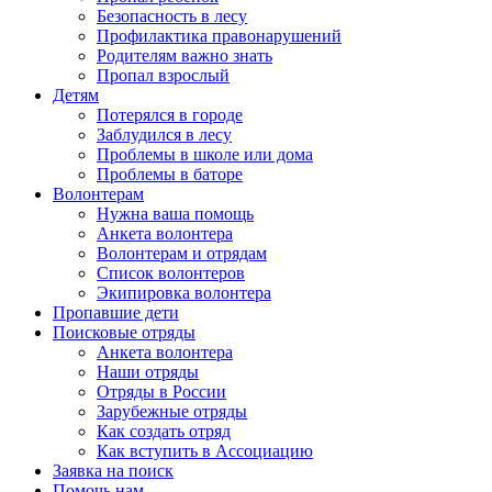
Безопасность в лесу
Профилактика правонарушений
Родителям важно знать
Пропал взрослый
Детям
Потерялся в городе
Заблудился в лесу
Проблемы в школе или дома
Проблемы в баторе
Волонтерам
Нужна ваша помощь
Анкета волонтера
Волонтерам и отрядам
Список волонтеров
Экипировка волонтера
Пропавшие дети
Поисковые отряды
Анкета волонтера
Наши отряды
Отряды в России
Зарубежные отряды
Как создать отряд
Как вступить в Ассоциацию
Заявка на поиск
Помочь нам