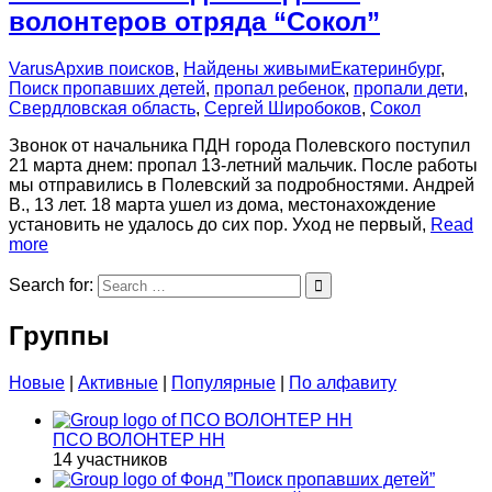
волонтеров отряда “Сокол”
Varus
Архив поисков
,
Найдены живыми
Екатеринбург
,
Поиск пропавших детей
,
пропал ребенок
,
пропали дети
,
Свердловская область
,
Сергей Широбоков
,
Сокол
Звонок от начальника ПДН города Полевского поступил
21 марта днем: пропал 13-летний мальчик. После работы
мы отправились в Полевский за подробностями. Андрей
В., 13 лет. 18 марта ушел из дома, местонахождение
установить не удалось до сих пор. Уход не первый,
Read
more
Search for:
Группы
Новые
|
Активные
|
Популярные
|
По алфавиту
ПСО ВОЛОНТЕР НН
14 участников