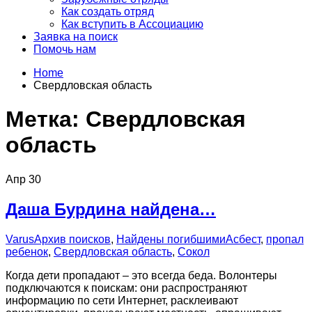
Как создать отряд
Как вступить в Ассоциацию
Заявка на поиск
Помочь нам
Home
Свердловская область
Метка:
Свердловская
область
Апр
30
Даша Бурдина найдена…
Varus
Архив поисков
,
Найдены погибшими
Асбест
,
пропал
ребенок
,
Свердловская область
,
Сокол
Когда дети пропадают – это всегда беда. Волонтеры
подключаются к поискам: они распространяют
информацию по сети Интернет, расклеивают