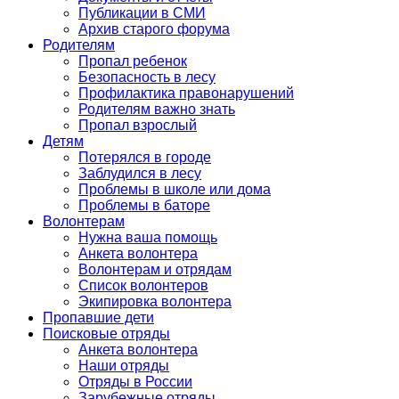
Публикации в СМИ
Архив старого форума
Родителям
Пропал ребенок
Безопасность в лесу
Профилактика правонарушений
Родителям важно знать
Пропал взрослый
Детям
Потерялся в городе
Заблудился в лесу
Проблемы в школе или дома
Проблемы в баторе
Волонтерам
Нужна ваша помощь
Анкета волонтера
Волонтерам и отрядам
Список волонтеров
Экипировка волонтера
Пропавшие дети
Поисковые отряды
Анкета волонтера
Наши отряды
Отряды в России
Зарубежные отряды