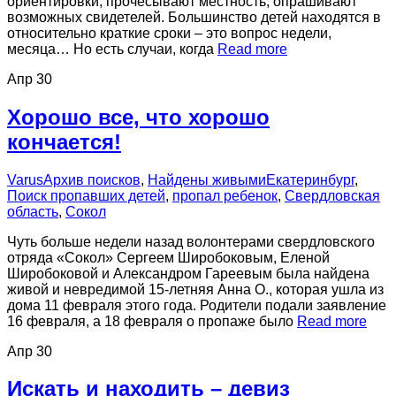
ориентировки, прочесывают местность, опрашивают
возможных свидетелей. Большинство детей находятся в
относительно краткие сроки – это вопрос недели,
месяца… Но есть случаи, когда
Read more
Апр
30
Хорошо все, что хорошо
кончается!
Varus
Архив поисков
,
Найдены живыми
Екатеринбург
,
Поиск пропавших детей
,
пропал ребенок
,
Свердловская
область
,
Сокол
Чуть больше недели назад волонтерами свердловского
отряда «Сокол» Сергеем Широбоковым, Еленой
Широбоковой и Александром Гареевым была найдена
живой и невредимой 15-летняя Анна О., которая ушла из
дома 11 февраля этого года. Родители подали заявление
16 февраля, а 18 февраля о пропаже было
Read more
Апр
30
Искать и находить – девиз