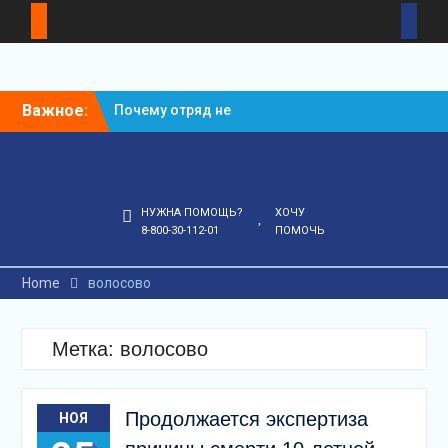
Skip
Важное:
Почему отряд не
to
рассказывает всех
content
деталей поиска?
Что делать, если пропал
ребенок?
НУЖНА ПОМОЩЬ?
ХОЧУ
8-800-30-112-01
ПОМОЧЬ
Home
волосово
Метка:
волосово
Продолжается экспертиза
НОЯ