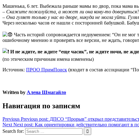
⠀
Машенька, 6 лет. Выбежала раньше мамы во двор, пока мама вы
– Скажите пожалуйста, а может ли она кому-то довериться
– Она гуляет только у нас во дворе, никуда не могла уйти. Гул
Через несколько часов ее нашли с посторонней бабушкой. Бабу
⠀
Часть историй сопровождается недоумением: “Он не мог т
ошибочному мнению и проверять все версии, не ждать, говор
И не ждите, не ждите “еще часик”, не ждите ночи, не жди
(по этическим причинам имена изменены)
Источник:
ПРОО ПримПоиск
(входит в состав ассоциации “П
Written by
Алена Шмагайло
Навигация по записям
Previous
Previous post:
ДПСО “Прорыв” открыл представительс
Next
Next post:
Как ориентировки действительно помогают в п
Search for: