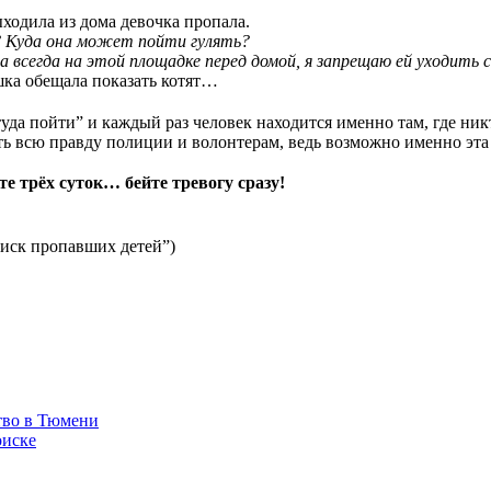
ходила из дома девочка пропала.
? Куда она может пойти гулять?
яла всегда на этой площадке перед домой, я запрещаю ей уходить
шка обещала показать котят…
уда пойти” и каждый раз человек находится именно там, где ник
ить всю правду полиции и волонтерам, ведь возможно именно э
те трёх суток… бейте тревогу сразу!
оиск пропавших детей”)
тво в Тюмени
оиске