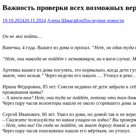
Важность проверки всех возможных вер
19.10.2024
26.11.2024
Алена Шмагайло
Последние новости
Он не мог пойти…
⠀
Ванечка, 4 года. Вышел из дома и пропал.
“Нет, он один туда 
⠀
“Нет, она никогда не пойдёт с незнакомцем, ни в коем случае. 
⠀
Артемка вышел из дома погулять, это нормально, когда дети гул
знает, что нельзя.”
Через неделю его нашли … Утонул в реке
⠀
Ирина Фёдоровна, 85 лет. Совсем недавно её дети забрали к се
проживания мамы?
– А зачем вам? Нет, она туда не пойдёт, потому что там дома
Через пару часов волонтеры нашли ее около сгоревшего дома за
⠀
Сергей Иванович, 60 лет. Ушел из дома, но домой так и не верн
– Скажите пожалуйста по каким улицам он ходил? Вы проверя
– Нет, что вы! Он сюда не пойдёт, он знает дорогу домой и эт
Через пару часов поисковики нашли его мёртвым, он утонул.