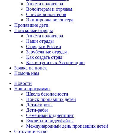
Анкета волонтера
Волонтерам и отрядам
Список волонтеров
Экипировка волонтера
Пропавшие дети
Поисковые отряды
Анкета волонтера
Наши отряды
Отряды в России
Зарубежные отряды
Как создать отряд
Как вступить в Ассоциацию
Заявка на поиск
Помочь нам
Новости
Наши программы
Школа безопасности
Поиск пропавших детей
Дети-сироты
Дети-рабы
Семейный киднеппинг
Буклеты и видеофайлы
Международный день пропавших детей
Сотрудничество