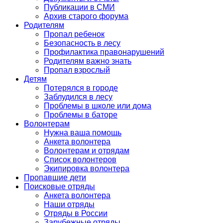
Публикации в СМИ
Архив старого форума
Родителям
Пропал ребенок
Безопасность в лесу
Профилактика правонарушений
Родителям важно знать
Пропал взрослый
Детям
Потерялся в городе
Заблудился в лесу
Проблемы в школе или дома
Проблемы в баторе
Волонтерам
Нужна ваша помощь
Анкета волонтера
Волонтерам и отрядам
Список волонтеров
Экипировка волонтера
Пропавшие дети
Поисковые отряды
Анкета волонтера
Наши отряды
Отряды в России
Зарубежные отряды