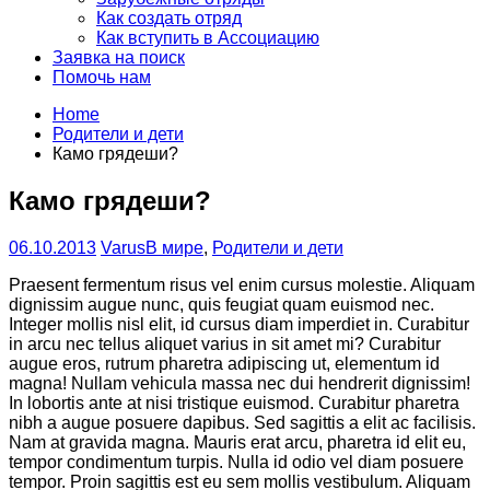
Как создать отряд
Как вступить в Ассоциацию
Заявка на поиск
Помочь нам
Home
Родители и дети
Камо грядеши?
Камо грядеши?
06.10.2013
Varus
В мире
,
Родители и дети
Praesent fermentum risus vel enim cursus molestie. Aliquam
dignissim augue nunc, quis feugiat quam euismod nec.
Integer mollis nisl elit, id cursus diam imperdiet in. Curabitur
in arcu nec tellus aliquet varius in sit amet mi? Curabitur
augue eros, rutrum pharetra adipiscing ut, elementum id
magna! Nullam vehicula massa nec dui hendrerit dignissim!
In lobortis ante at nisi tristique euismod. Curabitur pharetra
nibh a augue posuere dapibus. Sed sagittis a elit ac facilisis.
Nam at gravida magna. Mauris erat arcu, pharetra id elit eu,
tempor condimentum turpis. Nulla id odio vel diam posuere
tempor. Proin sagittis est eu sem mollis vestibulum. Aliquam