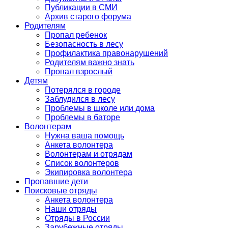
Публикации в СМИ
Архив старого форума
Родителям
Пропал ребенок
Безопасность в лесу
Профилактика правонарушений
Родителям важно знать
Пропал взрослый
Детям
Потерялся в городе
Заблудился в лесу
Проблемы в школе или дома
Проблемы в баторе
Волонтерам
Нужна ваша помощь
Анкета волонтера
Волонтерам и отрядам
Список волонтеров
Экипировка волонтера
Пропавшие дети
Поисковые отряды
Анкета волонтера
Наши отряды
Отряды в России
Зарубежные отряды