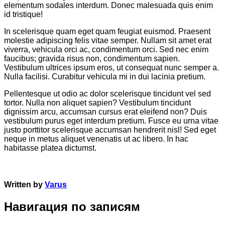
elementum sodales interdum. Donec malesuada quis enim
id tristique!
In scelerisque quam eget quam feugiat euismod. Praesent
molestie adipiscing felis vitae semper. Nullam sit amet erat
viverra, vehicula orci ac, condimentum orci. Sed nec enim
faucibus; gravida risus non, condimentum sapien.
Vestibulum ultrices ipsum eros, ut consequat nunc semper a.
Nulla facilisi. Curabitur vehicula mi in dui lacinia pretium.
Pellentesque ut odio ac dolor scelerisque tincidunt vel sed
tortor. Nulla non aliquet sapien? Vestibulum tincidunt
dignissim arcu, accumsan cursus erat eleifend non? Duis
vestibulum purus eget interdum pretium. Fusce eu urna vitae
justo porttitor scelerisque accumsan hendrerit nisl! Sed eget
neque in metus aliquet venenatis ut ac libero. In hac
habitasse platea dictumst.
Written by
Varus
Навигация по записям