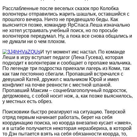
Расслабленные после веселых сказок про Колобка
волонтеры отправились жарить шашлык, оставшийся с
прошлого вечера. Ничто не предвещало беды. Как
выяснится позже, командир ЯрСпаса Леша изначально
не хотел устраивать учебный поиск, но по просьбе
волонтеров передумал. Ну, а пока все снова общались и
не думали ни о чем плохом.
И тут момент икс настал. По команде
Леши в игру вступает педагог (Лена Гусева), которая
подходит к волонтерам и сообщает о пропаже мальчика.
По легенде три подростка приехали лагерь из Коми, так
как там постоянно сбегали. Пропавший встречался с
девушкой Катей, дружил с мальчиком Юрой и имел
конфликт на почве ревности с местной шпаной.
Пропавший Максим – соцнеблагополучный подросток,
детдомовец, с собой носит нож, а, как позже выяснилось,
у местных есть обрез.
Поисковики быстро реагируют на ситуацию. Тверской
отряд первым начинает работать, берет на себя
координацию поиска, но коорда внезапно кусает «змея»,
и в штабе получается некоторая неразбериха, в которой
то Дэн пытается взять на себя обязанности коорда, то,