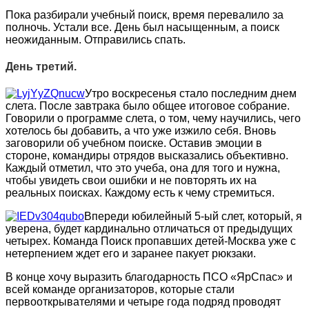
Пока разбирали учебный поиск, время перевалило за
полночь. Устали все. День был насыщенным, а поиск
неожиданным. Отправились спать.
День третий.
Утро воскресенья стало последним днем
слета. После завтрака было общее итоговое собрание.
Говорили о программе слета, о том, чему научились, чего
хотелось бы добавить, а что уже изжило себя. Вновь
заговорили об учебном поиске. Оставив эмоции в
стороне, командиры отрядов высказались объективно.
Каждый отметил, что это учеба, она для того и нужна,
чтобы увидеть свои ошибки и не повторять их на
реальных поисках. Каждому есть к чему стремиться.
Впереди юбилейный 5-ый слет, который, я
уверена, будет кардинально отличаться от предыдущих
четырех. Команда Поиск пропавших детей-Москва уже с
нетерпением ждет его и заранее пакует рюкзаки.
В конце хочу выразить благодарность ПСО «ЯрСпас» и
всей команде организаторов, которые стали
первооткрывателями и четыре года подряд проводят