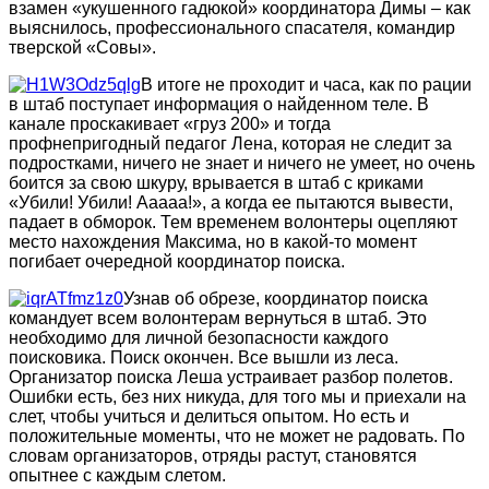
взамен «укушенного гадюкой» координатора Димы – как
выяснилось, профессионального спасателя, командир
тверской «Совы».
В итоге не проходит и часа, как по рации
в штаб поступает информация о найденном теле. В
канале проскакивает «груз 200» и тогда
профнепригодный педагог Лена, которая не следит за
подростками, ничего не знает и ничего не умеет, но очень
боится за свою шкуру, врывается в штаб с криками
«Убили! Убили! Ааааа!», а когда ее пытаются вывести,
падает в обморок. Тем временем волонтеры оцепляют
место нахождения Максима, но в какой-то момент
погибает очередной координатор поиска.
Узнав об обрезе, координатор поиска
командует всем волонтерам вернуться в штаб. Это
необходимо для личной безопасности каждого
поисковика. Поиск окончен. Все вышли из леса.
Организатор поиска Леша устраивает разбор полетов.
Ошибки есть, без них никуда, для того мы и приехали на
слет, чтобы учиться и делиться опытом. Но есть и
положительные моменты, что не может не радовать. По
словам организаторов, отряды растут, становятся
опытнее с каждым слетом.