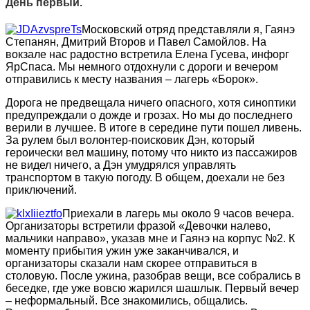
День первый.
Московский отряд представляли я, Гаянэ
Степанян, Дмитрий Второв и Павел Самойлов. На
вокзале нас радостно встретила Елена Гусева, инфорг
ЯрСпаса. Мы немного отдохнули с дороги и вечером
отправились к месту названия – лагерь «Борок».
Дорога не предвещала ничего опасного, хотя синоптики
предупреждали о дожде и грозах. Но мы до последнего
верили в лучшее. В итоге в середине пути пошел ливень.
За рулем был волонтер-поисковик Дэн, который
героически вел машину, потому что никто из пассажиров
не видел ничего, а Дэн умудрялся управлять
транспортом в такую погоду. В общем, доехали не без
приключений.
Приехали в лагерь мы около 9 часов вечера.
Организаторы встретили фразой «Девочки налево,
мальчики направо», указав мне и Гаянэ на корпус №2. К
моменту прибытия ужин уже заканчивался, и
организаторы сказали нам скорее отправиться в
столовую. После ужина, разобрав вещи, все собрались в
беседке, где уже вовсю жарился шашлык. Первый вечер
– неформальный. Все знакомились, общались.