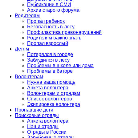
Публикации в СМИ
Архив старого форума
Родителям
Пропал ребенок
Безопасность в лесу
Профилактика правонарушений
Родителям важно знать
Пропал взрослый
Детям
Потерялся в городе
Заблудился в лесу
Проблемы в школе или дома
Проблемы в баторе
Волонтерам
Нужна ваша помощь
Анкета волонтера
Волонтерам и отрядам
Список волонтеров
Экипировка волонтера
Пропавшие дети
Поисковые отряды
Анкета волонтера
Наши отряды
Отряды в России
Зарубежные отряды