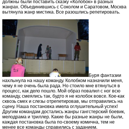
должны были поставить сказку «Колобок» в разных
жанрах. Объединившись с Соколом и Саратовом, Москва
вытянула жанр мистика. Все разошлись репетировать.
Буря фантазии
нахлынула на нашу команду. Колобком назначили меня,
чему я не очень была рада. Но стоило мне втянуться в
процесс, как дело пошло. Мой образ повалил с ног всю
команду, смеялись так, будто я не колобок вовсе. Кое-как
сквозь смех и слезы отрепетировав, мы отправились на
сцену. Наша постановка имела оглушительный успех!
Другим командам достались жанры гангстерский боевик,
мелодрама и триллер. Какие бы разные жанры не были,
каждая постановка была по-своему комична, тем не
менее все команды справились с заданием.