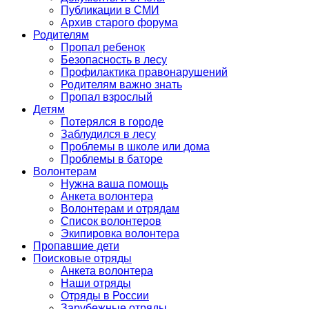
Публикации в СМИ
Архив старого форума
Родителям
Пропал ребенок
Безопасность в лесу
Профилактика правонарушений
Родителям важно знать
Пропал взрослый
Детям
Потерялся в городе
Заблудился в лесу
Проблемы в школе или дома
Проблемы в баторе
Волонтерам
Нужна ваша помощь
Анкета волонтера
Волонтерам и отрядам
Список волонтеров
Экипировка волонтера
Пропавшие дети
Поисковые отряды
Анкета волонтера
Наши отряды
Отряды в России
Зарубежные отряды