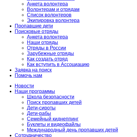
Анкета волонтера
Волонтерам и отрядам
Список волонтеров
Экипировка волонтера
Пропавшие дети
Поисковые отряды
Анкета волонтера
Наши отряды
Отряды в России
Зарубежные отряды
Как создать отряд
Как вступить в Ассоциацию
Заявка на поиск
Помочь нам
Новости
Наши программы
Школа безопасности
Поиск пропавших детей
Дети-сироты
Дети-рабы
Семейный киднеппинг
Буклеты и видеофайлы
Международный день пропавших детей
Сотрудничество