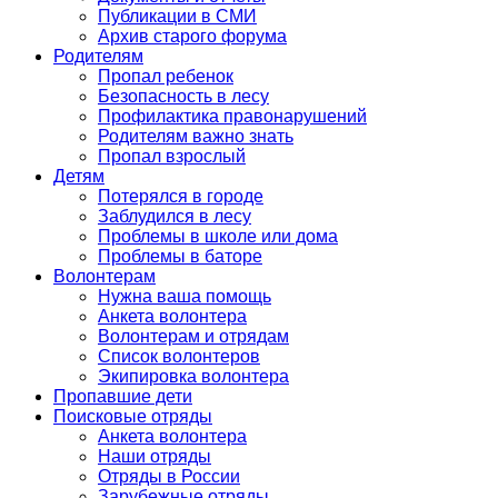
Публикации в СМИ
Архив старого форума
Родителям
Пропал ребенок
Безопасность в лесу
Профилактика правонарушений
Родителям важно знать
Пропал взрослый
Детям
Потерялся в городе
Заблудился в лесу
Проблемы в школе или дома
Проблемы в баторе
Волонтерам
Нужна ваша помощь
Анкета волонтера
Волонтерам и отрядам
Список волонтеров
Экипировка волонтера
Пропавшие дети
Поисковые отряды
Анкета волонтера
Наши отряды
Отряды в России
Зарубежные отряды