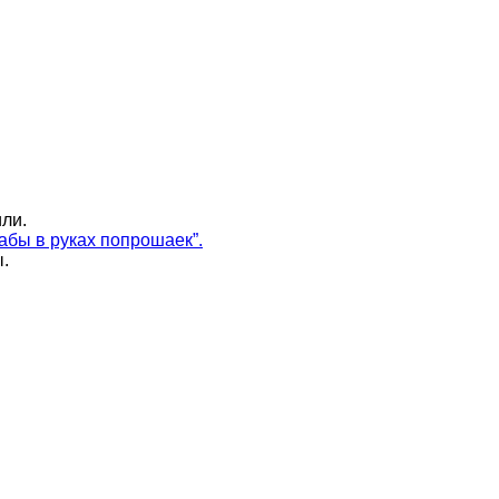
ли.
абы в руках попрошаек”.
.