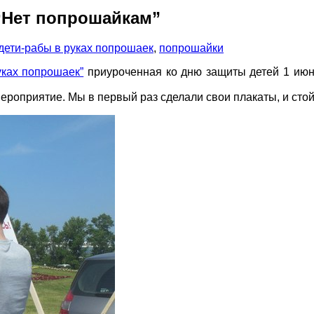
 “Нет попрошайкам”
дети-рабы в руках попрошаек
,
попрошайки
уках попрошаек”
приуроченная ко дню защиты детей 1 июн
мероприятие. Мы в первый раз сделали свои плакаты, и сто