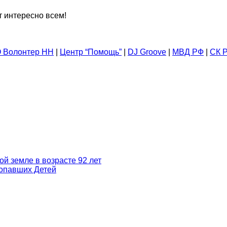
т интересно всем!
 Волонтер НН
|
Центр “Помощь”
|
DJ Groove
|
МВД РФ
|
СК 
ой земле в возрасте 92 лет
ропавших Детей