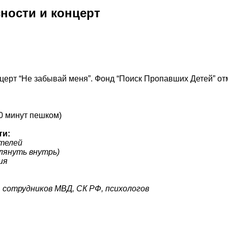
сности и концерт
нцерт “Не забывай меня”. Фонд “Поиск Пропавших Детей” о
10 минут пешком)
ти:
ателей
лянуть внутрь)
ия
, сотрудников МВД, СК РФ, психологов