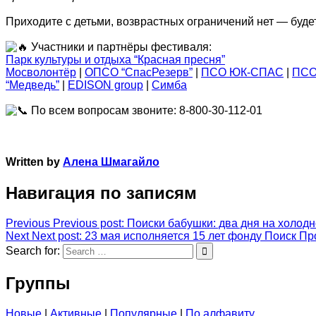
Приходите с детьми, возврастных ограничений нет — буде
Участники и партнёры фестиваля:
Парк культуры и отдыха “Красная пресня”
Мосволонтёр
|
ОПСО “СпасРезерв”
|
ПСО ЮК-СПАС
|
ПСО
“Медведь”
|
EDISON group
|
Симба
По всем вопросам звоните: 8-800-30-112-01
Written by
Алена Шмагайло
Навигация по записям
Previous
Previous post:
Поиски бабушки: два дня на холодн
Next
Next post:
23 мая исполняется 15 лет фонду Поиск П
Search for:
Группы
Новые
|
Активные
|
Популярные
|
По алфавиту