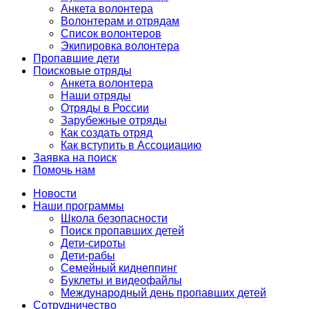
Анкета волонтера
Волонтерам и отрядам
Список волонтеров
Экипировка волонтера
Пропавшие дети
Поисковые отряды
Анкета волонтера
Наши отряды
Отряды в России
Зарубежные отряды
Как создать отряд
Как вступить в Ассоциацию
Заявка на поиск
Помочь нам
Новости
Наши программы
Школа безопасности
Поиск пропавших детей
Дети-сироты
Дети-рабы
Семейный киднеппинг
Буклеты и видеофайлы
Международный день пропавших детей
Сотрудничество