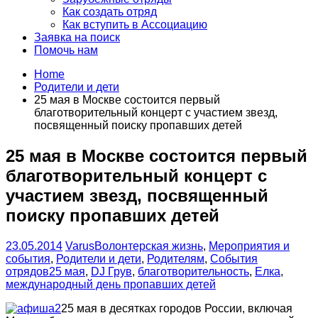
Как создать отряд
Как вступить в Ассоциацию
Заявка на поиск
Помочь нам
Home
Родители и дети
25 мая в Москве состоится первый
благотворительный концерт с участием звезд,
посвященный поиску пропавших детей
25 мая в Москве состоится первый
благотворительный концерт с
участием звезд, посвященный
поиску пропавших детей
23.05.2014
Varus
Волонтерская жизнь
,
Мероприятия и
события
,
Родители и дети
,
Родителям
,
События
отрядов
25 мая
,
DJ Грув
,
благотворительность
,
Елка
,
международный день пропавших детей
25 мая в десятках городов России, включая