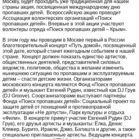
Москву, будет проходить уже традиционная для нашей
страны акция, посвященная международному дню
пропавших детей. Всероссийскую акцию проводит
Ассоциация волонтерских организаций «Поиск
пропавших детей». Впервые в этой акции участвуют
волонтеры отряда «Поиск пропавших детей – Крым».
В этом году мы проводим в Москве первый в России
благотворительный концерт «Путь домой», посвященный
этой дате, который станет ежегодным событием в нашей
стране. Концерт должен показать единство артистов,
общественных деятелей, представителей силовых
ведомств, политиков, общества в желании изменить
нынешнюю ситуацию по пропавшим и эксплуатируемым
детям – спасти детские жизни. Организаторами
московского концерта являются Фонд «Поиск пропавших
детей» и музыкант Евгений Рудин, известный как DJ Грув
(DJ Groove). Соорганизаторами выступают партнеры
Фонда «Поиск пропавших детей»: Социальный проект по
защите детей от похищений и противоправной
эксплуатации «Не допусти», Парк культуры и отдыха
«Фили». В концерте примут участие Евгений Рудин (DJ
Грув), его друзья артисты и музыканты: Ёлка, Денис
Клявер, Бурито, Иракли, Дэмо, Батишта и другие, а также
специально приглашенные артисты. Ведущим концерта