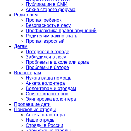
Публикации в СМИ
Архив старого форума
Родителям
Пропал ребенок
Безопасность в лесу
Профилактика правонарушений
Родителям важно знать
Пропал взрослый
Детям
Потерялся в городе
Заблудился в лесу
Проблемы в школе или дома
Проблемы в баторе
Волонтерам
Нужна ваша помощь
Анкета волонтера
Волонтерам и отрядам
Список волонтеров
Экипировка волонтера
Пропавшие дети
Поисковые отряды
Анкета волонтера
Наши отряды
Отряды в России
Зарубежные отряды