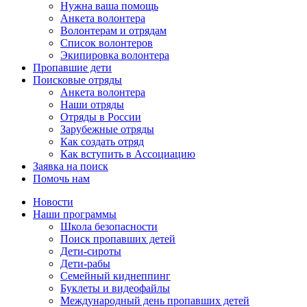
Нужна ваша помощь
Анкета волонтера
Волонтерам и отрядам
Список волонтеров
Экипировка волонтера
Пропавшие дети
Поисковые отряды
Анкета волонтера
Наши отряды
Отряды в России
Зарубежные отряды
Как создать отряд
Как вступить в Ассоциацию
Заявка на поиск
Помочь нам
Новости
Наши программы
Школа безопасности
Поиск пропавших детей
Дети-сироты
Дети-рабы
Семейный киднеппинг
Буклеты и видеофайлы
Международный день пропавших детей