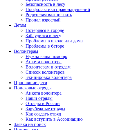
Безопасность в лесу
Профилактика правонарушений
Родителям важно знать
Пропал взрослый
Детям
Потерялся в городе
Заблудился в лесу
Проблемы в школе или дома
Проблемы в баторе
Волонтерам
Нужна ваша помощь
Анкета волонтера
Волонтерам и отрядам
Список волонтеров
Экипировка волонтера
Пропавшие дети
Поисковые отряды
Анкета волонтера
Наши отряды
Отряды в России
Зарубежные отряды
Как создать отряд
Как вступить в Ассоциацию
Заявка на поиск
Помочь нам