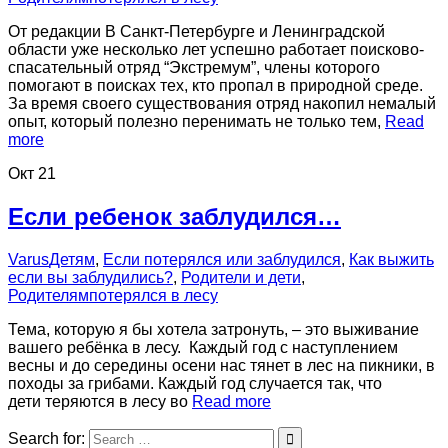
От редакции В Санкт-Петербурге и Ленинградской
области уже несколько лет успешно работает поисково-
спасательный отряд “Экстремум”, члены которого
помогают в поисках тех, кто пропал в природной среде.
За время своего существования отряд накопил немалый
опыт, который полезно перенимать не только тем,
Read
more
Окт
21
Если ребенок заблудился…
Varus
Детям
,
Если потерялся или заблудился
,
Как выжить
если вы заблудились?
,
Родители и дети
,
Родителям
потерялся в лесу
Тема, которую я бы хотела затронуть, – это выживание
вашего ребёнка в лесу. Каждый год с наступлением
весны и до середины осени нас тянет в лес на пикники, в
походы за грибами. Каждый год случается так, что
дети теряются в лесу во
Read more
Search for: