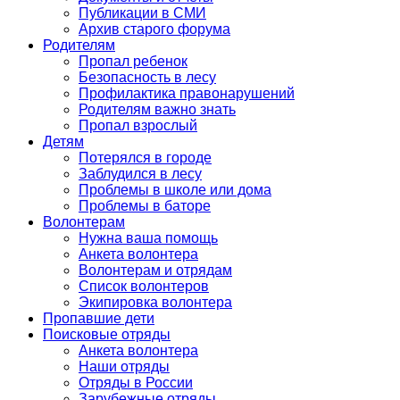
Публикации в СМИ
Архив старого форума
Родителям
Пропал ребенок
Безопасность в лесу
Профилактика правонарушений
Родителям важно знать
Пропал взрослый
Детям
Потерялся в городе
Заблудился в лесу
Проблемы в школе или дома
Проблемы в баторе
Волонтерам
Нужна ваша помощь
Анкета волонтера
Волонтерам и отрядам
Список волонтеров
Экипировка волонтера
Пропавшие дети
Поисковые отряды
Анкета волонтера
Наши отряды
Отряды в России
Зарубежные отряды