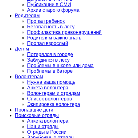
Публикации в СМИ
Архив старого форума
Родителям
Пропал ребенок
Безопасность в лесу
Профилактика правонарушений
Родителям важно знать
Пропал взрослый
Детям
Потерялся в городе
Заблудился в лесу
Проблемы в школе или дома
Проблемы в баторе
Волонтерам
Нужна ваша помощь
Анкета волонтера
Волонтерам и отрядам
Список волонтеров
Экипировка волонтера
Пропавшие дети
Поисковые отряды
Анкета волонтера
Наши отряды
Отряды в России
Зарубежные отряды