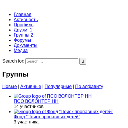
Главная
Активность
Профиль
Друзья
1
Группы
2
Форумы
Документы
Медиа
Search for:
Группы
Новые
|
Активные
|
Популярные
|
По алфавиту
ПСО ВОЛОНТЕР НН
14 участников
Фонд ”Поиск пропавших детей”
3 участника