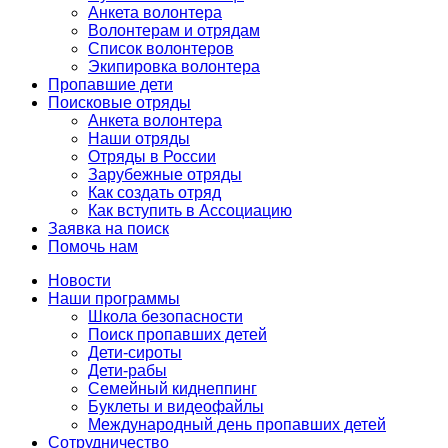
Анкета волонтера
Волонтерам и отрядам
Список волонтеров
Экипировка волонтера
Пропавшие дети
Поисковые отряды
Анкета волонтера
Наши отряды
Отряды в России
Зарубежные отряды
Как создать отряд
Как вступить в Ассоциацию
Заявка на поиск
Помочь нам
Новости
Наши программы
Школа безопасности
Поиск пропавших детей
Дети-сироты
Дети-рабы
Семейный киднеппинг
Буклеты и видеофайлы
Международный день пропавших детей
Сотрудничество