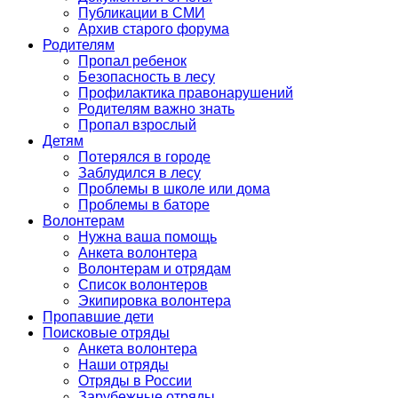
Публикации в СМИ
Архив старого форума
Родителям
Пропал ребенок
Безопасность в лесу
Профилактика правонарушений
Родителям важно знать
Пропал взрослый
Детям
Потерялся в городе
Заблудился в лесу
Проблемы в школе или дома
Проблемы в баторе
Волонтерам
Нужна ваша помощь
Анкета волонтера
Волонтерам и отрядам
Список волонтеров
Экипировка волонтера
Пропавшие дети
Поисковые отряды
Анкета волонтера
Наши отряды
Отряды в России
Зарубежные отряды