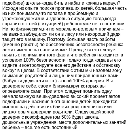
подобное) школы-когда бить в набат и кричать караул?
Исходя из опыта поиска пропавших детей, большая часть
из них понимала,что попала в проблемную и
угрожающую жизни и здоровью ситуацию тогда,когда
справится с ней (ситуацией) ребенок уже не в состоянии.
Ни по физическим,ни по морально-волевым причинам –
не важно,заблудился ли он в лесу или нехороший дядя
тащит его в машину. Поэтому большая часть работы
(именно работы) по обеспечению безопасности ребенка
лежит именно на папе и маме. Прежде всего следует
начать с понимания того факта,что ребенок находится в
условиях 100% безопасности только тогда,когда вы его
видите и контролируете все его действия и обстановку
вокруг в целом. В соответствии с этим мы назовем зону
внимания родителей и лиц, к ним приравненных вами
(бабушки,дяди-тети и т.п.) -зоной 100% доверия. Вы
доверяете себе, своим близким,круг которых вы
определяете сами. При этом следует помнить одну
немаловажную вещь-довольно высокий процент актов
педофилии и насилия в отношении детей приходится
именно на действия их близких родственников или
лиц,которым доверяли родители. Следующей зоной
доверия с коэффициентом 50% будет школа,
дошкольные учреждения, места дополнительных занятий
ребенка – все,где есть постоянный