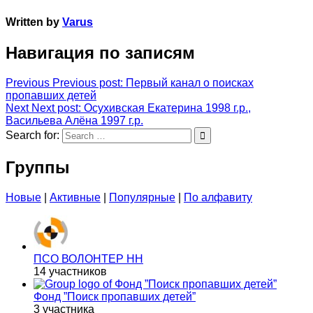
Written by
Varus
Навигация по записям
Previous
Previous post:
Первый канал о поисках
пропавших детей
Next
Next post:
Осухивская Екатерина 1998 г.р.,
Васильева Алёна 1997 г.р.
Search for:
Группы
Новые
|
Активные
|
Популярные
|
По алфавиту
ПСО ВОЛОНТЕР НН
14 участников
Фонд ”Поиск пропавших детей”
3 участника