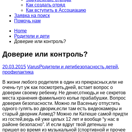
Как создать отряд
Как вступить в Ассоциацию
Заявка на поиск
Помочь нам
Home
Родители и дети
Доверие или контроль?
Доверие или контроль?
20.03.2015
Varus
Родители и дети
безопасность детей
,
профилактика
В жизни любого родителя в один из прекрасных,или не
очень-тут уж как посмотреть,дней, встает вопрос о
доверии своему ребенку. Не денег,отнюдь,и не секретов
места хранения фамильного колье прабабушки. Вопрос
доверия безопасности. Можно ли Васеньку отпустить
одного гулять во дворик,если там есть видеокамеры и
старый дворник Ахмед? Можно ли Катюше самой придти
из гостей,ведь ей уже целых 12 лет и вообще “у нас в
районе безопасно”. И если вдруг твой детеныш не
пришел во время из музыкальной (спортивной и прочее