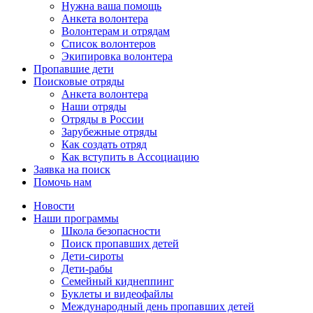
Нужна ваша помощь
Анкета волонтера
Волонтерам и отрядам
Список волонтеров
Экипировка волонтера
Пропавшие дети
Поисковые отряды
Анкета волонтера
Наши отряды
Отряды в России
Зарубежные отряды
Как создать отряд
Как вступить в Ассоциацию
Заявка на поиск
Помочь нам
Новости
Наши программы
Школа безопасности
Поиск пропавших детей
Дети-сироты
Дети-рабы
Семейный киднеппинг
Буклеты и видеофайлы
Международный день пропавших детей