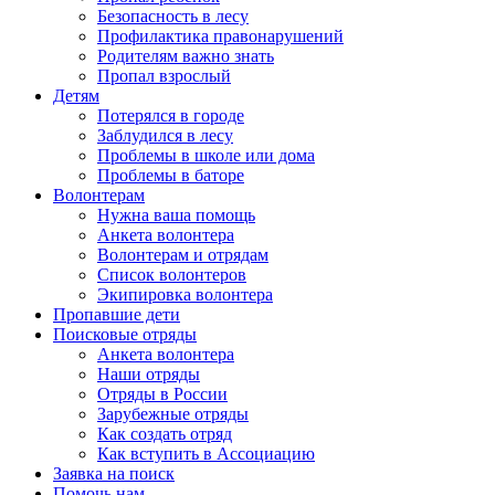
Безопасность в лесу
Профилактика правонарушений
Родителям важно знать
Пропал взрослый
Детям
Потерялся в городе
Заблудился в лесу
Проблемы в школе или дома
Проблемы в баторе
Волонтерам
Нужна ваша помощь
Анкета волонтера
Волонтерам и отрядам
Список волонтеров
Экипировка волонтера
Пропавшие дети
Поисковые отряды
Анкета волонтера
Наши отряды
Отряды в России
Зарубежные отряды
Как создать отряд
Как вступить в Ассоциацию
Заявка на поиск
Помочь нам