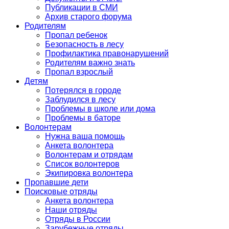
Публикации в СМИ
Архив старого форума
Родителям
Пропал ребенок
Безопасность в лесу
Профилактика правонарушений
Родителям важно знать
Пропал взрослый
Детям
Потерялся в городе
Заблудился в лесу
Проблемы в школе или дома
Проблемы в баторе
Волонтерам
Нужна ваша помощь
Анкета волонтера
Волонтерам и отрядам
Список волонтеров
Экипировка волонтера
Пропавшие дети
Поисковые отряды
Анкета волонтера
Наши отряды
Отряды в России
Зарубежные отряды