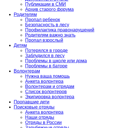
Публикации в СМИ
Архив старого форума
Родителям
Пропал ребенок
Безопасность в лесу
Профилактика правонарушений
Родителям важно знать
Пропал взрослый
Детям
Потерялся в городе
Заблудился в лесу
Проблемы в школе или дома
Проблемы в баторе
Волонтерам
Нужна ваша помощь
Анкета волонтера
Волонтерам и отрядам
Список волонтеров
Экипировка волонтера
Пропавшие дети
Поисковые отряды
Анкета волонтера
Наши отряды
Отряды в России
Зарубежные отряды