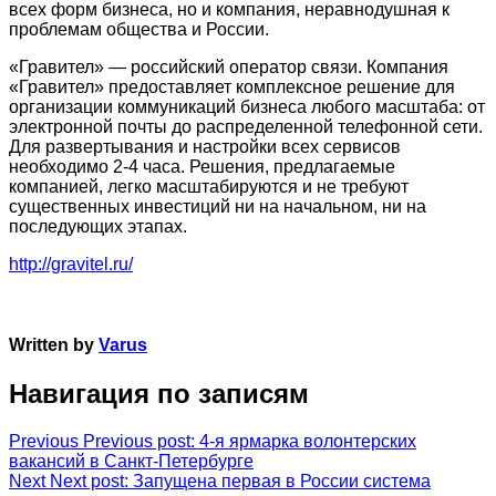
всех форм бизнеса, но и компания, неравнодушная к
проблемам общества и России.
«Гравител» — российский оператор связи. Компания
«Гравител» предоставляет комплексное решение для
организации коммуникаций бизнеса любого масштаба: от
электронной почты до распределенной телефонной сети.
Для развертывания и настройки всех сервисов
необходимо 2-4 часа. Решения, предлагаемые
компанией, легко масштабируются и не требуют
существенных инвестиций ни на начальном, ни на
последующих этапах.
http://gravitel.ru/
Written by
Varus
Навигация по записям
Previous
Previous post:
4-я ярмарка волонтерских
вакансий в Санкт-Петербурге
Next
Next post:
Запущена первая в России система