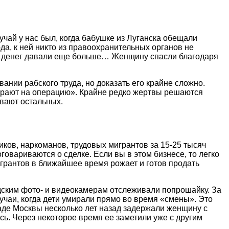
учай у нас был, когда бабушке из Луганска обещали
ода, к ней никто из правоохранительных органов не
, и денег давали еще больше… Женщину спасли благодаря
ании рабского труда, но доказать его крайне сложно.
бирают на операцию». Крайне редко жертвы решаются
ивают остальных.
:
иков, наркоманов, трудовых мигрантов за 15-25 тысяч
вариваются о сделке. Если вы в этом бизнесе, то легко
игрантов в ближайшее время рожает и готов продать
одским фото- и видеокамерам отслеживали попрошайку. За
лучаи, когда дети умирали прямо во время «смены». Это
паде Москвы несколько лет назад задержали женщину с
сь. Через некоторое время ее заметили уже с другим