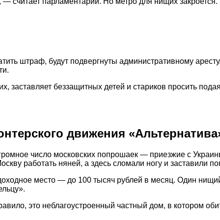
, — считает парламентарий. Но метро для нищих закроется.
тить штраф, будут подвергнуты административному аресту. 
ти.
их, заставляет беззащитных детей и стариков просить пода
онтерского движения «Альтернатива
громное число московских попрошаек — приезжие с Украины
 Москву работать няней, а здесь сломали ногу и заставили 
доходное место — до 100 тысяч рублей в месяц. Один нищи
ельцу».
вило, это неблагоустроенный частный дом, в котором обит