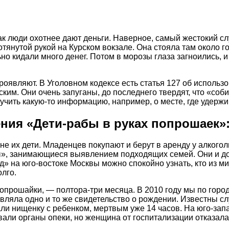
ак люди охотнее дают деньги. Наверное, самый жестокий сл
отянутой рукой на Курском вокзале. Она стояла там около г
ьно кидали много денег. Потом в морозы глаза загноились
оявляют. В Уголовном кодексе есть статья 127 об использов
им. Они очень запуганы, до последнего твердят, что «со
лучить какую-то информацию, например, о месте, где удерж
ния «Дети-рабы в руках попрошаек»
не их дети. Младенцев покупают и берут в аренду у алкогол
, занимающиеся выявлением подходящих семей. Они и дого
д» на юго-востоке Москвы можно спокойно узнать, кто из м
олго.
попрошайки, — полтора-три месяца. В 2010 году мы по гор
вляла одно и то же свидетельство о рождении. Известны с
али нищенку с ребенком, мертвым уже 14 часов. На юго-за
вали органы опеки, но женщина от госпитализации отказала