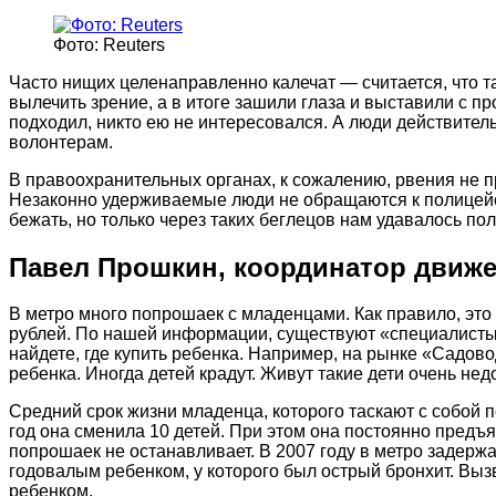
Фото: Reuters
Часто нищих целенаправленно калечат — считается, что т
вылечить зрение, а в итоге зашили глаза и выставили с пр
подходил, никто ею не интересовался. А люди действител
волонтерам.
В правоохранительных органах, к сожалению, рвения не пр
Незаконно удерживаемые люди не обращаются к полицейск
бежать, но только через таких беглецов нам удавалось по
Павел Прошкин, координатор движе
В метро много попрошаек с младенцами. Как правило, это 
рублей. По нашей информации, существуют «специалисты»
найдете, где купить ребенка. Например, на рынке «Садово
ребенка. Иногда детей крадут. Живут такие дети очень нед
Средний срок жизни младенца, которого таскают с собой 
год она сменила 10 детей. При этом она постоянно предъя
попрошаек не останавливает. В 2007 году в метро задерж
годовалым ребенком, у которого был острый бронхит. Выз
ребенком.