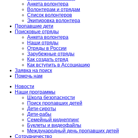
Анкета волонтера
Волонтерам и отрядам
Список волонтеров
Экипировка волонтера
Пропавшие дети
Поисковые отряды
Анкета волонтера
Наши отряды
Отряды в России
Зарубежные отряды
Как создать отряд
Как вступить в Ассоциацию
Заявка на поиск
Помочь нам
Новости
Наши программы
Школа безопасности
Поиск пропавших детей
Дети-сироты
Дети-рабы
Семейный киднеппинг
Буклеты и видеофайлы
Международный день пропавших детей
Сотрудничество