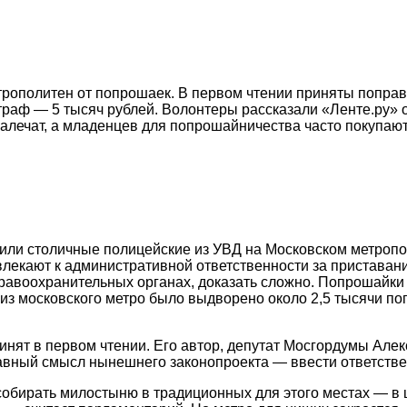
ополитен от попрошаек. В первом чтении приняты поправк
аф — 5 тысяч рублей. Волонтеры рассказали «Ленте.ру» о т
лечат, а младенцев для попрошайничества часто покупают 
ли столичные полицейские из УВД на Московском метропо
влекают к административной ответственности за приставан
 правоохранительных органах, доказать сложно. Попрошайки
и, из московского метро было выдворено около 2,5 тысячи 
инят в первом чтении. Его автор, депутат Мосгордумы Алек
авный смысл нынешнего законопроекта — ввести ответствен
обирать милостыню в традиционных для этого местах — в ц