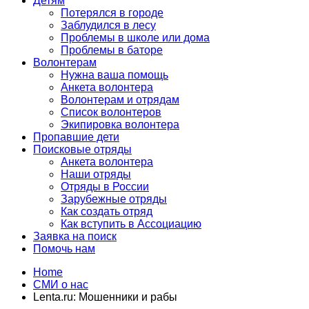
Детям
Потерялся в городе
Заблудился в лесу
Проблемы в школе или дома
Проблемы в баторе
Волонтерам
Нужна ваша помощь
Анкета волонтера
Волонтерам и отрядам
Список волонтеров
Экипировка волонтера
Пропавшие дети
Поисковые отряды
Анкета волонтера
Наши отряды
Отряды в России
Зарубежные отряды
Как создать отряд
Как вступить в Ассоциацию
Заявка на поиск
Помочь нам
Home
СМИ о нас
Lenta.ru: Мошенники и рабы