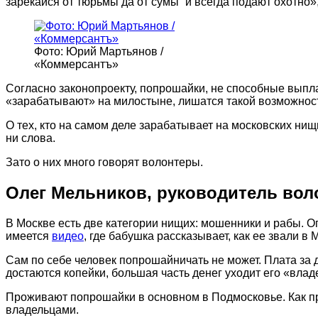
зарекайся от тюрьмы да от сумы” и всегда подают охотно»
Фото: Юрий Мартьянов /
«Коммерсантъ»
Согласно законопроекту, попрошайки, не способные выпла
«зарабатывают» на милостыне, лишатся такой возможнос
О тех, кто на самом деле зарабатывает на московских нищ
ни слова.
Зато о них много говорят волонтеры.
Олег Мельников, руководитель вол
В Москве есть две категории нищих: мошенники и рабы. О
имеется
видео
, где бабушка рассказывает, как ее звали в
Сам по себе человек попрошайничать не может. Плата за 
достаются копейки, большая часть денег уходит его «влад
Проживают попрошайки в основном в Подмосковье. Как пра
владельцами.