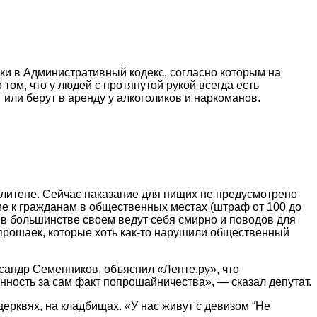
и в Административный кодекс, согласно которым на
ом, что у людей с протянутой рукой всегда есть
или берут в аренду у алкоголиков и наркоманов.
литене. Сейчас наказание для нищих не предусмотрено
ие к гражданам в общественных местах (штраф от 100 до
 в большинстве своем ведут себя смирно и поводов для
попрошаек, которые хоть как-то нарушили общественный
сандр Семенников, объяснил «Ленте.ру», что
ность за сам факт попрошайничества», — сказал депутат.
ерквях, на кладбищах. «У нас живут с девизом “Не