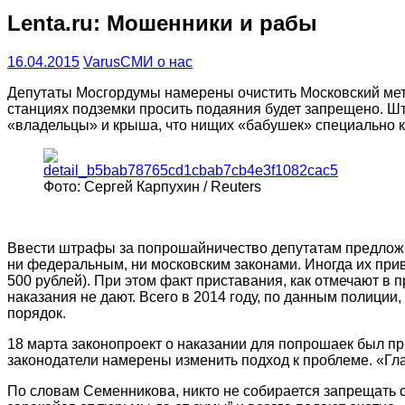
Lenta.ru: Мошенники и рабы
16.04.2015
Varus
СМИ о нас
Депутаты Мосгордумы намерены очистить Московский метр
станциях подземки просить подаяния будет запрещено. Штр
«владельцы» и крыша, что нищих «бабушек» специально ка
Фото: Сергей Карпухин / Reuters
Ввести штрафы за попрошайничество депутатам предложи
ни федеральным, ни московским законами. Иногда их при
500 рублей). При этом факт приставания, как отмечают в
наказания не дают. Всего в 2014 году, по данным полици
порядок.
18 марта законопроект о наказании для попрошаек был пр
законодатели намерены изменить подход к проблеме. «Гл
По словам Семенникова, никто не собирается запрещать с