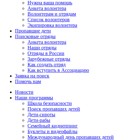
Нужна ваша помощь
Анкета волонтера
Волонтерам и отрядам
Список волонтеров
Экипировка волонтера
Пропавшие дети
Поисковые отряды
Анкета волонтера
Наши отряды
Отряды в России
Зарубежные отряды
Как создать отряд
Как вступить в Ассоциацию
Заявка на поиск
Помочь нам
Новости
Наши программы
Школа безопасности
Поиск пропавших детей
Дети-сироты
Дети-рабы
Семейный киднеппинг
Буклеты и видеофайлы
Международный день пропавших детей