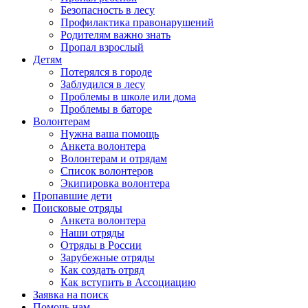
Безопасность в лесу
Профилактика правонарушений
Родителям важно знать
Пропал взрослый
Детям
Потерялся в городе
Заблудился в лесу
Проблемы в школе или дома
Проблемы в баторе
Волонтерам
Нужна ваша помощь
Анкета волонтера
Волонтерам и отрядам
Список волонтеров
Экипировка волонтера
Пропавшие дети
Поисковые отряды
Анкета волонтера
Наши отряды
Отряды в России
Зарубежные отряды
Как создать отряд
Как вступить в Ассоциацию
Заявка на поиск
Помочь нам