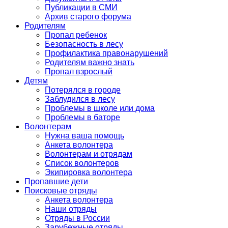
Публикации в СМИ
Архив старого форума
Родителям
Пропал ребенок
Безопасность в лесу
Профилактика правонарушений
Родителям важно знать
Пропал взрослый
Детям
Потерялся в городе
Заблудился в лесу
Проблемы в школе или дома
Проблемы в баторе
Волонтерам
Нужна ваша помощь
Анкета волонтера
Волонтерам и отрядам
Список волонтеров
Экипировка волонтера
Пропавшие дети
Поисковые отряды
Анкета волонтера
Наши отряды
Отряды в России
Зарубежные отряды