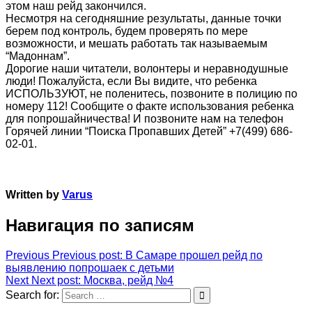
этом наш рейд закончился.
Несмотря на сегодняшние результаты, данные точки
берем под контроль, будем проверять по мере
возможности, и мешать работать так называемым
“Мадоннам”.
Дорогие наши читатели, волонтеры и неравнодушные
люди! Пожалуйста, если Вы видите, что ребенка
ИСПОЛЬЗУЮТ, не поленитесь, позвоните в полицию по
номеру 112! Сообщите о факте использования ребенка
для попрошайничества! И позвоните нам на телефон
Горячей линии “Поиска Пропавших Детей” +7(499) 686-
02-01.
Written by
Varus
Навигация по записям
Previous
Previous post:
В Самаре прошел рейд по
выявлению попрошаек с детьми
Next
Next post:
Москва, рейд №4
Search for: