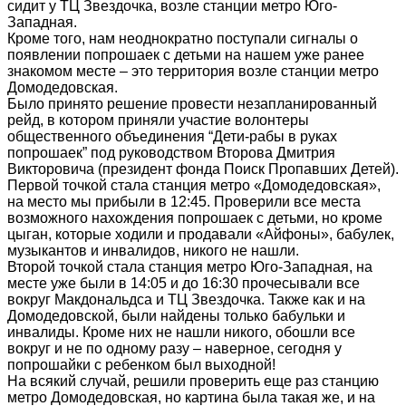
сидит у ТЦ Звездочка, возле станции метро Юго-
Западная.
Кроме того, нам неоднократно поступали сигналы о
появлении попрошаек с детьми на нашем уже ранее
знакомом месте – это территория возле станции метро
Домодедовская.
Было принято решение провести незапланированный
рейд, в котором приняли участие волонтеры
общественного объединения “Дети-рабы в руках
попрошаек” под руководством Второва Дмитрия
Викторовича (президент фонда Поиск Пропавших Детей).
Первой точкой стала станция метро «Домодедовская»,
на место мы прибыли в 12:45. Проверили все места
возможного нахождения попрошаек с детьми, но кроме
цыган, которые ходили и продавали «Айфоны», бабулек,
музыкантов и инвалидов, никого не нашли.
Второй точкой стала станция метро Юго-Западная, на
месте уже были в 14:05 и до 16:30 прочесывали все
вокруг Макдональдса и ТЦ Звездочка. Также как и на
Домодедовской, были найдены только бабульки и
инвалиды. Кроме них не нашли никого, обошли все
вокруг и не по одному разу – наверное, сегодня у
попрошайки с ребенком был выходной!
На всякий случай, решили проверить еще раз станцию
метро Домодедовская, но картина была такая же, и на