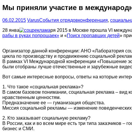
Мы приняли участие в международ
06.02.2015
Varus
События отрядов
конференция
,
социальн
28 янва
ря 2015 в Москве прошла VI между
рабы в руках попрошаек»
и «
Поиск пропавших детей
» при
Организатор данной конференции: АНО «Лаборатория соц
цикла по производству и продвижению социальной реклам
В рамках VI Международной конференции «Повышение эф
были отобраны лучше отечественные и зарубежные видео
Вот самые интересные вопросы, ответы на которые интер
1. Что такое «социальная реклама»?
В самом базовом понимании, социальная реклама – вид 
нравственным ценностям.
Предназначение ее — гуманизация общества.
Миссия социальной рекламы — изменение поведенческих
2. Кто заказывает социальную рекламу?
В России, как и во всем мире есть три типа заказчиков –
бизнес и СМИ.