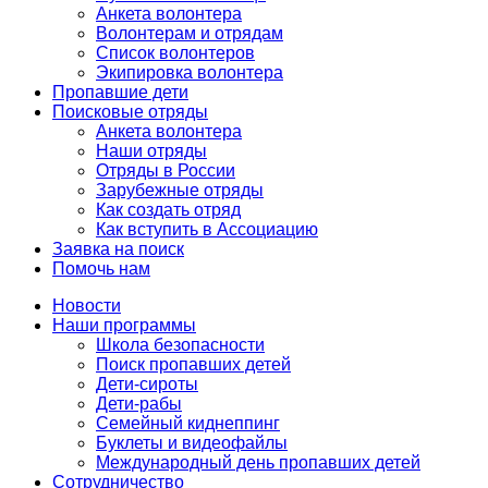
Анкета волонтера
Волонтерам и отрядам
Список волонтеров
Экипировка волонтера
Пропавшие дети
Поисковые отряды
Анкета волонтера
Наши отряды
Отряды в России
Зарубежные отряды
Как создать отряд
Как вступить в Ассоциацию
Заявка на поиск
Помочь нам
Новости
Наши программы
Школа безопасности
Поиск пропавших детей
Дети-сироты
Дети-рабы
Семейный киднеппинг
Буклеты и видеофайлы
Международный день пропавших детей
Сотрудничество