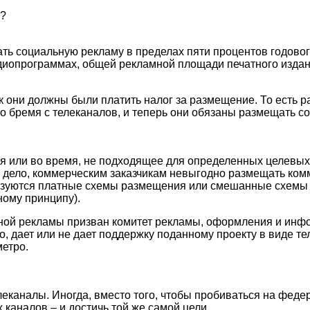
у?
ть социальную рекламу в пределах пяти процентов годово
диопрограммах, общей рекламной площади печатного издан
к они должны были платить налог за размещение. То есть ра
о бремя с телеканалов, и теперь они обязаны размещать со
мя или во время, не подходящее для определенных целевых 
ное дело, коммерческим заказчикам невыгодно размещать ко
ьзуются платные схемы размещения или смешанные схемы
ному принципу).
ной рекламы призван комитет рекламы, оформления и инф
 дает или не дает поддержку поданному проекту в виде те
метро.
каналы. Иногда, вместо того, чтобы пробиваться на феде
каналов – и достичь той же самой цели.