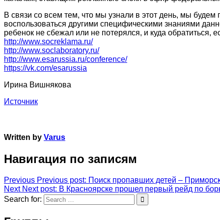
В связи со всем тем, что мы узнали в этот день, мы буд
воспользоваться другими специфическими знаниями данного
ребенок не сбежал или не потерялся, и куда обратиться, е
http://www.socreklama.ru/
http://www.soclaboratory.ru/
http://www.esarussia.ru/conference/
https://vk.com/esarussia
Ирина Вишнякова
Источник
Written by
Varus
Навигация по записям
Previous
Previous post:
Поиск пропавших детей – Приморски
Next
Next post:
В Красноярске прошел первый рейд по бор
Search for: