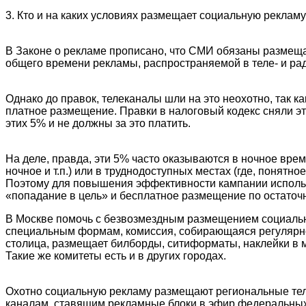
3. Кто и на каких условиях размещает социальную реклам
В Законе о рекламе прописано, что СМИ обязаны размеща
общего времени рекламы, распространяемой в теле- и ра
Однако до правок, телеканалы шли на это неохотно, так ка
платное размещение. Правки в налоговый кодекс сняли эт
этих 5% и не должны за это платить.
На деле, правда, эти 5% часто оказываются в ночное вре
ночное и т.п.) или в труднодоступных местах (где, понят
Поэтому для повышения эффективности кампании испол
«попадание в цель» и бесплатное размещение по остаточ
В Москве помочь с безвозмездным размещением социаль
специальным формам, комиссия, собирающаяся регулярно,
столица, размещает билборды, ситиформаты, наклейки в 
Такие же комитеты есть и в других городах.
Охотно социальную рекламу размещают региональные теле
каналам, ставящим рекламные блоки в эфир федеральных 