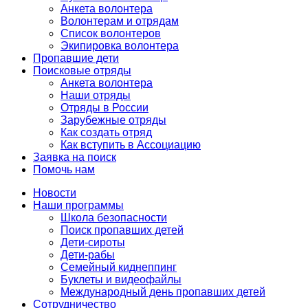
Анкета волонтера
Волонтерам и отрядам
Список волонтеров
Экипировка волонтера
Пропавшие дети
Поисковые отряды
Анкета волонтера
Наши отряды
Отряды в России
Зарубежные отряды
Как создать отряд
Как вступить в Ассоциацию
Заявка на поиск
Помочь нам
Новости
Наши программы
Школа безопасности
Поиск пропавших детей
Дети-сироты
Дети-рабы
Семейный киднеппинг
Буклеты и видеофайлы
Международный день пропавших детей
Сотрудничество