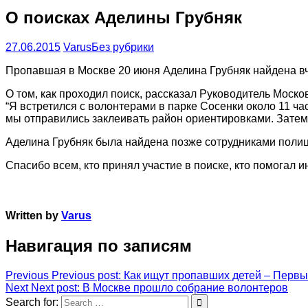
О поисках Аделины Грубняк
27.06.2015
Varus
Без рубрики
Пропавшая в Москве 20 июня Аделина Грубняк найдена вч
О том, как проходил поиск, рассказал Руководитель Моско
“Я встретился с волонтерами в парке Сосенки около 11 ч
мы отправились заклеивать район ориентировками. Затем 
Аделина Грубняк была найдена позже сотрудниками полиц
Спасибо всем, кто принял участие в поиске, кто помогал
Written by
Varus
Навигация по записям
Previous
Previous post:
Как ищут пропавших детей – Первы
Next
Next post:
В Москве прошло собрание волонтеров
Search for: