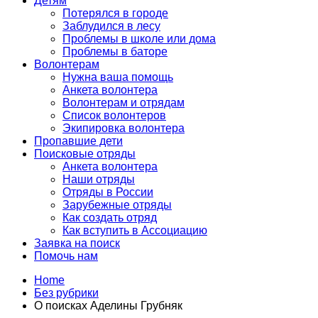
Детям
Потерялся в городе
Заблудился в лесу
Проблемы в школе или дома
Проблемы в баторе
Волонтерам
Нужна ваша помощь
Анкета волонтера
Волонтерам и отрядам
Список волонтеров
Экипировка волонтера
Пропавшие дети
Поисковые отряды
Анкета волонтера
Наши отряды
Отряды в России
Зарубежные отряды
Как создать отряд
Как вступить в Ассоциацию
Заявка на поиск
Помочь нам
Home
Без рубрики
О поисках Аделины Грубняк