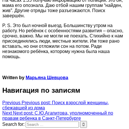
На часах 1:35 получаю информацию от полиции: это он,
мама его опознала. Даю отбой нашим группам “найден,
жив”. Другие отряды тоже разъезжаются. Поиск
завершён.
P. S. Это был ночной выезд. Большинству утром на
работу. Но ребёнок с особенностями развития – опасно,
срочно, важно. Мы не могли не поехать. Стихийно к нам
присоединялись люди, местные жители. Им тоже рано
вставать, но они отложили сон на потом. Ради
незнакомого ребёнка, которому нужна была наша
помощь.
Written by
Марьяна Шевцова
Навигация по записям
Previous
Previous post:
Поиск взрослой женщины,
сбежавшей из дома
Next
Next post:
С.Ю.Агапитова, уполномоченный по
правам ребенка в Санкт-Петербурге
Search for: