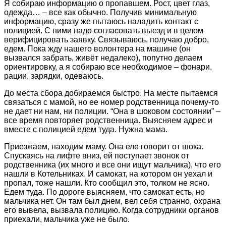
Я собираю информацию о пропавшем. Рост, цвет глаз,
одежда… – все как обычно. Получив минимальную
информацию, сразу же пытаюсь наладить контакт с
полицией. С ними надо согласовать выезд и в целом
верифицировать заявку. Связываюсь, получаю добро,
едем. Пока жду нашего волонтера на машине (он
вызвался забрать, живёт недалеко), попутно делаем
ориентировку, а я собираю все необходимое – фонари,
рации, зарядки, одеваюсь.
До места сбора добираемся быстро. На месте пытаемся
связаться с мамой, но ее номер родственница почему-то
не дает ни нам, ни полиции. “Она в шоковом состоянии” –
все время повторяет родственница. Выясняем адрес и
вместе с полицией едем туда. Нужна мама.
Приезжаем, находим маму. Она еле говорит от шока.
Спускаясь на лифте вниз, ей поступает звонок от
родственника (их много и все они ищут мальчика), что его
нашли в Котельниках. И самокат, на котором он уехал и
пропал, тоже нашли. Кто сообщил это, толком не ясно.
Едем туда. По дороге выясняем, что самокат есть, но
мальчика нет. Он там был днем, вел себя странно, охрана
его вывела, вызвала полицию. Когда сотрудники органов
приехали, мальчика уже не было.