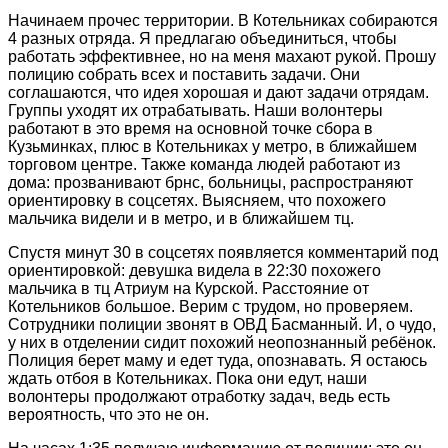
Начинаем прочес территории. В Котельниках собираются
4 разных отряда. Я предлагаю объединиться, чтобы
работать эффективнее, но на меня махают рукой. Прошу
полицию собрать всех и поставить задачи. Они
соглашаются, что идея хорошая и дают задачи отрядам.
Группы уходят их отрабатывать. Наши волонтеры
работают в это время на основной точке сбора в
Кузьминках, плюс в Котельниках у метро, в ближайшем
торговом центре. Также команда людей работают из
дома: прозванивают брнс, больницы, распространяют
ориентировку в соцсетях. Выясняем, что похожего
мальчика видели и в метро, и в ближайшем тц.
Спустя минут 30 в соцсетях появляется комментарий под
ориентировкой: девушка видела в 22:30 похожего
мальчика в тц Атриум на Курской. Расстояние от
Котельников большое. Верим с трудом, но проверяем.
Сотрудники полиции звонят в ОВД Басманный. И, о чудо,
у них в отделении сидит похожий неопознанный ребёнок.
Полиция берет маму и едет туда, опознавать. Я остаюсь
ждать отбоя в Котельниках. Пока они едут, наши
волонтеры продолжают отработку задач, ведь есть
вероятность, что это не он.