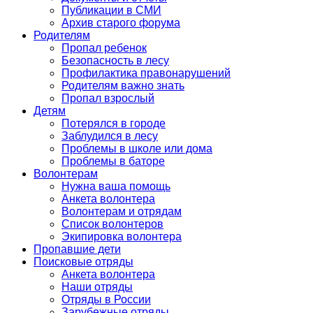
Публикации в СМИ
Архив старого форума
Родителям
Пропал ребенок
Безопасность в лесу
Профилактика правонарушений
Родителям важно знать
Пропал взрослый
Детям
Потерялся в городе
Заблудился в лесу
Проблемы в школе или дома
Проблемы в баторе
Волонтерам
Нужна ваша помощь
Анкета волонтера
Волонтерам и отрядам
Список волонтеров
Экипировка волонтера
Пропавшие дети
Поисковые отряды
Анкета волонтера
Наши отряды
Отряды в России
Зарубежные отряды