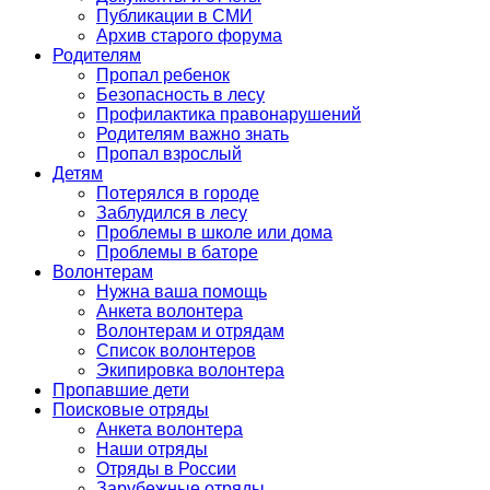
Публикации в СМИ
Архив старого форума
Родителям
Пропал ребенок
Безопасность в лесу
Профилактика правонарушений
Родителям важно знать
Пропал взрослый
Детям
Потерялся в городе
Заблудился в лесу
Проблемы в школе или дома
Проблемы в баторе
Волонтерам
Нужна ваша помощь
Анкета волонтера
Волонтерам и отрядам
Список волонтеров
Экипировка волонтера
Пропавшие дети
Поисковые отряды
Анкета волонтера
Наши отряды
Отряды в России
Зарубежные отряды