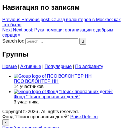
Навигация по записям
Previous
Previous post:
Съезд волонтеров в Москве: как
это было
Next
Next post:
Рука помощи: организации с добрым
сердцем
Search for:
Группы
Новые
|
Активные
|
Популярные
|
По алфавиту
ПСО ВОЛОНТЕР НН
14 участников
Фонд ”Поиск пропавших детей”
3 участника
Copyright © 2026
. All rights reserved.
Фонд "Поиск пропавших детей"
PoiskDetei.ru
×
Перейти к верхней панели