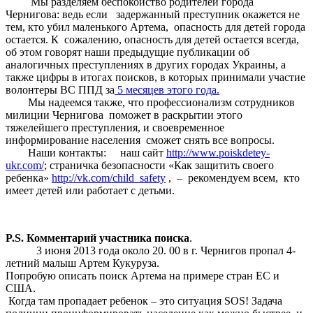
Мы разделяем беспокойство родителей города
Чернигова: ведь если задержанный преступник окажется не
тем, кто убил маленького Артема, опасность для детей города
остается. К сожалению, опасность для детей остается всегда,
об этом говорят наши предыдущие публикации об
аналогичных преступлениях в других городах Украины, а
также цифры в итогах поисков, в которых принимали участие
волонтеры ВС ППД за
5 месяцев этого года.
Мы надеемся также, что профессионализм сотрудников
милиции Чернигова поможет в раскрытии этого
тяжелейшего преступления, и своевременное
информирование населения сможет снять все вопросы.
Наши контакты: наш сайт
http://www.poiskdetey-
ukr.com/
; страничка безопасности «Как защитить своего
ребенка»
http://vk.com/child_safety
, – рекомендуем всем, кто
имеет детей или работает с детьми.
P.S. Комментарий участника поиска
.
3 июня 2013 года около 20. 00 в г. Чернигов пропал 4-
летний малыш Артем Кукуруза.
Попробую описать поиск Артема на примере стран ЕС и
США.
Когда там пропадает ребенок – это ситуация SOS! Задача