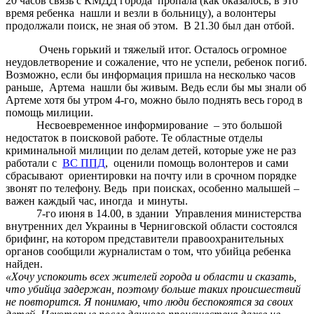
20 часов связь с КМДД города пропала (как оказалось, в это
время ребенка нашли и везли в больницу), а волонтеры
продолжали поиск, не зная об этом. В 21.30 был дан отбой.
Очень горький и тяжелый итог. Осталось огромное
неудовлетворение и сожаление, что не успели, ребенок погиб.
Возможно, если бы информация пришла на несколько часов
раньше, Артема нашли бы живым. Ведь если бы мы знали об
Артеме хотя бы утром 4-го, можно было поднять весь город в
помощь милиции.
Несвоевременное информирование – это большой
недостаток в поисковой работе. Те областные отделы
криминальной милиции по делам детей, которые уже не раз
работали с
ВС ППД
, оценили помощь волонтеров и сами
сбрасывают ориентировки на почту или в срочном порядке
звонят по телефону. Ведь при поисках, особенно малышей –
важен каждый час, иногда и минуты.
7-го июня в 14.00, в здании Управления министерства
внутренних дел Украины в Черниговской области состоялся
брифинг, на котором представители правоохранительных
органов сообщили журналистам о том, что убийца ребенка
найден.
«Хочу успокоить всех жителей города и области и сказать,
что убийца задержан, поэтому больше таких происшествий
не повторится. Я понимаю, что люди беспокоятся за своих