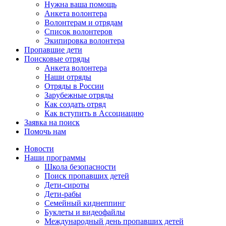
Нужна ваша помощь
Анкета волонтера
Волонтерам и отрядам
Список волонтеров
Экипировка волонтера
Пропавшие дети
Поисковые отряды
Анкета волонтера
Наши отряды
Отряды в России
Зарубежные отряды
Как создать отряд
Как вступить в Ассоциацию
Заявка на поиск
Помочь нам
Новости
Наши программы
Школа безопасности
Поиск пропавших детей
Дети-сироты
Дети-рабы
Семейный киднеппинг
Буклеты и видеофайлы
Международный день пропавших детей