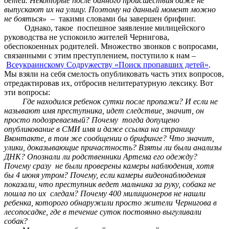
детей. Некоторые после данного происшествия даже не
выпускают их на улицу. Поэтому на данный момент можно
не бояться»
– такими словами бы завершен брифинг.
Однако, такое поспешное заявление милицейского
руководства не успокоило жителей Чернигова,
обеспокоенных родителей. Множество звонков с вопросами,
связанными с этим преступлением, поступило к нам –
Всеукраинскому Содружеству «Поиск пропавших детей»
.
Мы взяли на себя смелость опубликовать часть этих вопросов,
отредактировав их, отбросив нелитературную лексику. Вот
эти вопросы:
Где находился ребенок сутки после пропажи? И если не
называют имя преступника, идет следствие, значит, он
просто подозреваемый? Почему тогда допущено
опубликование в СМИ имя и даже ссылка на страницу
Вконтакте, в том же сообщении о брифинге? Что значит,
улики, доказывающие причастность? Взяты ли были анализы
ДНК? Опознали ли родственники Артема его одежду?
Почему сразу не были проверены камеры наблюдения, хотя
бы 4 июня утром? Почему, если камеры видеонаблюдения
показали, что преступник ведет мальчика за руку, собака не
пошла по их следам? Почему 400 милиционеров не нашли
ребенка, которого обнаружили просто жители Чернигова в
лесопосадке, где в течение суток постоянно выгуливали
собак?