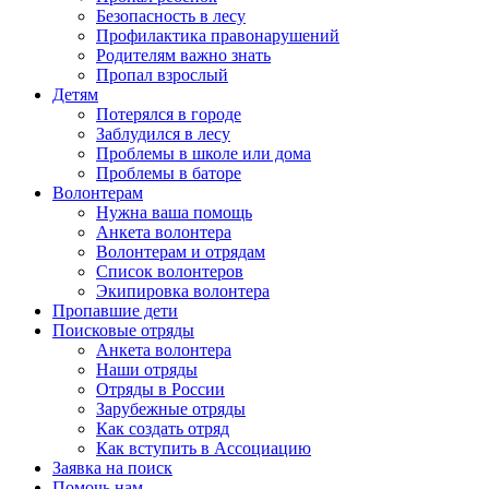
Безопасность в лесу
Профилактика правонарушений
Родителям важно знать
Пропал взрослый
Детям
Потерялся в городе
Заблудился в лесу
Проблемы в школе или дома
Проблемы в баторе
Волонтерам
Нужна ваша помощь
Анкета волонтера
Волонтерам и отрядам
Список волонтеров
Экипировка волонтера
Пропавшие дети
Поисковые отряды
Анкета волонтера
Наши отряды
Отряды в России
Зарубежные отряды
Как создать отряд
Как вступить в Ассоциацию
Заявка на поиск
Помочь нам