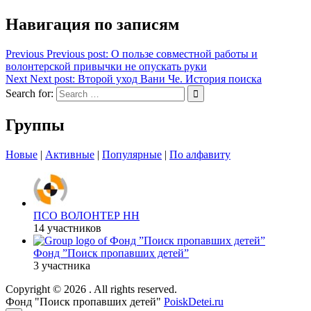
Навигация по записям
Previous
Previous post:
О пользе совместной работы и
волонтерской привычки не опускать руки
Next
Next post:
Второй уход Вани Че. История поиска
Search for:
Группы
Новые
|
Активные
|
Популярные
|
По алфавиту
ПСО ВОЛОНТЕР НН
14 участников
Фонд ”Поиск пропавших детей”
3 участника
Copyright © 2026
. All rights reserved.
Фонд "Поиск пропавших детей"
PoiskDetei.ru