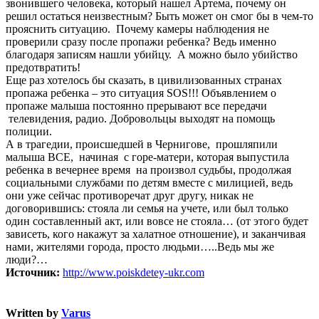
звонившего человека, который нашел Артема, почему он
решил остаться неизвестным? Быть может он смог бы в чем-то
прояснить ситуацию. Почему камеры наблюдения не
проверили сразу после пропажи ребенка? Ведь именно
благодаря записям нашли убийцу. А можно было убийство
предотвратить!
Еще раз хотелось бы сказать, в цивилизованных странах
пропажа ребенка – это ситуация SOS!!! Объявлением о
пропаже малыша постоянно прерывают все передачи
телевидения, радио. Добровольцы выходят на помощь
полиции.
А в трагедии, происшедшей в Чернигове, прошляпили
малыша ВСЕ, начиная с горе-матери, которая выпустила
ребенка в вечернее время на произвол судьбы, продолжая
социальными службами по детям вместе с милицией, ведь
они уже сейчас противоречат друг другу, никак не
договорившись: стояла ли семья на учете, или был только
один составленный акт, или вовсе не стояла… (от этого будет
зависеть, кого накажут за халатное отношение), и заканчивая
нами, жителями города, просто людьми…..Ведь мы же
люди?…
Источник:
http://www.poiskdetey-ukr.com
Written by
Varus