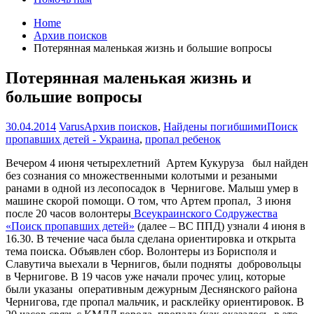
Home
Архив поисков
Потерянная маленькая жизнь и большие вопросы
Потерянная маленькая жизнь и
большие вопросы
30.04.2014
Varus
Архив поисков
,
Найдены погибшими
Поиск
пропавших детей - Украина
,
пропал ребенок
Вечером 4 июня четырехлетний Артем Кукуруза был найден
без сознания со множественными колотыми и резаными
ранами в одной из лесопосадок в Чернигове. Малыш умер в
машине скорой помощи. О том, что Артем пропал, 3 июня
после 20 часов волонтеры
Всеукраинского Содружества
«Поиск пропавших детей»
(далее – ВС ППД) узнали 4 июня в
16.30. В течение часа была сделана ориентировка и открыта
тема поиска. Объявлен сбор. Волонтеры из Борисполя и
Славутича выехали в Чернигов, были подняты добровольцы
в Чернигове. В 19 часов уже начали прочес улиц, которые
были указаны оперативным дежурным Деснянского района
Чернигова, где пропал мальчик, и расклейку ориентировок. В