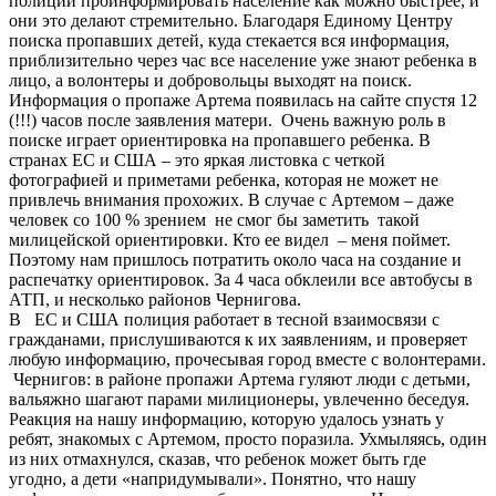
полиции проинформировать население как можно быстрее, и
они это делают стремительно. Благодаря Единому Центру
поиска пропавших детей, куда стекается вся информация,
приблизительно через час все население уже знают ребенка в
лицо, а волонтеры и добровольцы выходят на поиск.
Информация о пропаже Артема появилась на сайте спустя 12
(!!!) часов после заявления матери. Очень важную роль в
поиске играет ориентировка на пропавшего ребенка. В
странах ЕС и США – это яркая листовка с четкой
фотографией и приметами ребенка, которая не может не
привлечь внимания прохожих. В случае с Артемом – даже
человек со 100 % зрением не смог бы заметить такой
милицейской ориентировки. Кто ее видел – меня поймет.
Поэтому нам пришлось потратить около часа на создание и
распечатку ориентировок. За 4 часа обклеили все автобусы в
АТП, и несколько районов Чернигова.
В ЕС и США полиция работает в тесной взаимосвязи с
гражданами, прислушиваются к их заявлениям, и проверяет
любую информацию, прочесывая город вместе с волонтерами.
Чернигов: в районе пропажи Артема гуляют люди с детьми,
вальяжно шагают парами милиционеры, увлеченно беседуя.
Реакция на нашу информацию, которую удалось узнать у
ребят, знакомых с Артемом, просто поразила. Ухмыляясь, один
из них отмахнулся, сказав, что ребенок может быть где
угодно, а дети «напридумывали». Понятно, что нашу