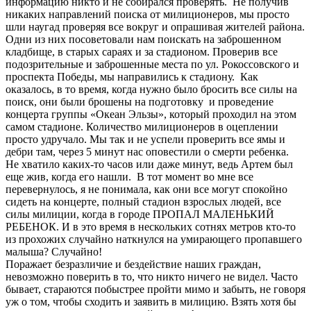
информацию никто и не собирался проверять. Не получив
никаких направлений поиска от милиционеров, мы просто
шли наугад проверяя все вокруг и опрашивая жителей района.
Одни из них посоветовали нам поискать на заброшенном
кладбище, в старых сараях и за стадионом. Проверив все
подозрительные и заброшенные места по ул. Рокоссовского и
проспекта Победы, мы направились к стадиону. Как
оказалось, в то время, когда нужно было бросить все силы на
поиск, они были брошены на подготовку и проведение
концерта группы «Океан Эльзы», который проходил на этом
самом стадионе. Количество милиционеров в оцеплении
просто удручало. Мы так и не успели проверить все ямы и
дебри там, через 5 минут нас оповестили о смерти ребенка.
Не хватило каких-то часов или даже минут, ведь Артем был
еще жив, когда его нашли. В тот момент во мне все
перевернулось, я не понимала, как они все могут спокойно
сидеть на концерте, полный стадион взрослых людей, все
силы милиции, когда в городе ПРОПАЛ МАЛЕНЬКИЙ
РЕБЕНОК. И в это время в нескольких сотнях метров кто-то
из прохожих случайно наткнулся на умирающего пропавшего
малыша? Случайно!
Поражает безразличие и бездействие наших граждан,
невозможно поверить в то, что никто ничего не видел. Часто
бывает, стараются побыстрее пройти мимо и забыть, не говоря
уж о том, чтобы сходить и заявить в милицию. Взять хотя бы