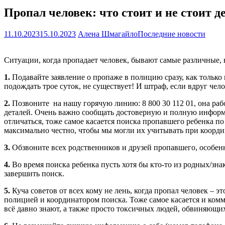
Пропал человек: что стоит и не стоит д
11.10.2023
15.10.2023
Алена Шмагайло
Последние новости
Ситуации, когда пропадает человек, бывают самые различные, 
1.
Подавайте заявление о пропаже в полицию сразу, как только п
подождать трое суток, не существует! И штраф, если вдруг чело
2.
Позвоните на нашу горячую линию: 8 800 30 112 01, она рабо
деталей. Очень важно сообщать достоверную и полную информац
отличаться, тоже самое касается поиска пропавшего ребенка по
максимально честно, чтобы мы могли их учитывать при координ
3.
Обзвоните всех родственников и друзей пропавшего, особенн
4.
Во время поиска ребенка пусть хотя бы кто-то из родных/зн
завершить поиск.
5.
Куча советов от всех кому не лень, когда пропал человек – 
полицией и координатором поиска. Тоже самое касается и комм
всё давно знают, а также просто токсичных людей, обвиняющих 