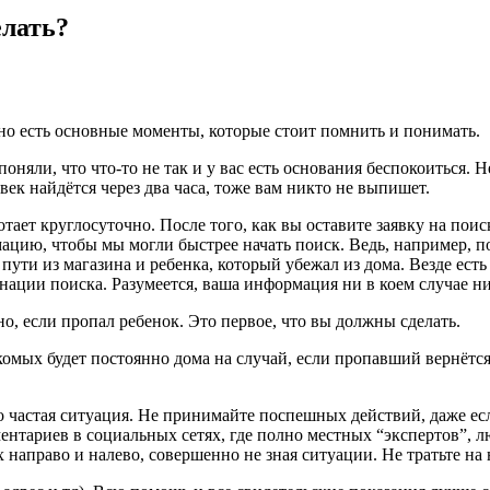
елать?
но есть основные моменты, которые стоит помнить и понимать.
оняли, что что-то не так и у вас есть основания беспокоиться. Н
век найдётся через два часа, тоже вам никто не выпишет.
тает круглосуточно. После того, как вы оставите заявку на поис
ию, чтобы мы могли быстрее начать поиск. Ведь, например, под
 пути из магазина и ребенка, который убежал из дома. Везде ес
ации поиска. Разумеется, ваша информация ни в коем случае ниг
о, если пропал ребенок. Это первое, что вы должны сделать.
акомых будет постоянно дома на случай, если пропавший вернёт
это частая ситуация. Не принимайте поспешных действий, даже ес
ентариев в социальных сетях, где полно местных “экспертов”, л
направо и налево, совершенно не зная ситуации. Не тратьте на 