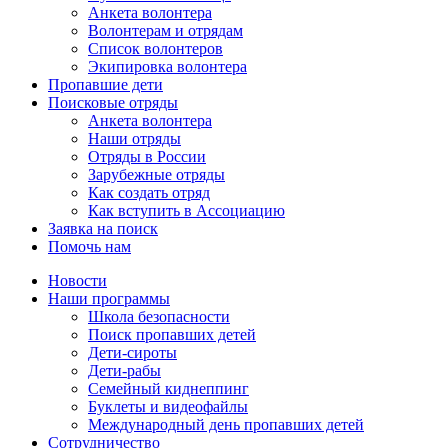
Анкета волонтера
Волонтерам и отрядам
Список волонтеров
Экипировка волонтера
Пропавшие дети
Поисковые отряды
Анкета волонтера
Наши отряды
Отряды в России
Зарубежные отряды
Как создать отряд
Как вступить в Ассоциацию
Заявка на поиск
Помочь нам
Новости
Наши программы
Школа безопасности
Поиск пропавших детей
Дети-сироты
Дети-рабы
Семейный киднеппинг
Буклеты и видеофайлы
Международный день пропавших детей
Сотрудничество