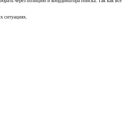
обрать через полицию и координатора поиска. Так как всё
ых ситуациях.