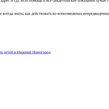
дрес и тд). Всю помощь и все свидетельские показания лучше с
е всегда знать, как действовать во всевозможных непредвиденн
ть детей в Нижний Новогород