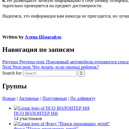
6.
Не размещайте личную информацию о себе (номер телефона, а
тщательно проверяется на предмет достоверности.
Надеемся, это информация вам никогда не пригодится, но лучш
Written by
Алена Шмагайло
Навигация по записям
Previous
Previous post:
Поисковый автомобиль отправился спаса
Next
Next post:
Что делать, если пропал ребенок?
Search for:
Группы
Новые
|
Активные
|
Популярные
|
По алфавиту
ПСО ВОЛОНТЕР НН
14 участников
Фонд ”Поиск пропавших детей”