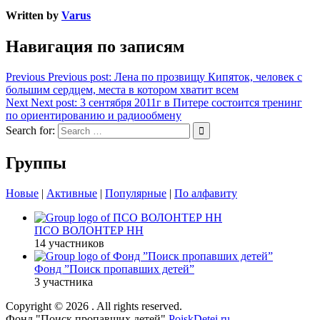
Written by
Varus
Навигация по записям
Previous
Previous post:
Лена по прозвищу Кипяток, человек с
большим сердцем, места в котором хватит всем
Next
Next post:
3 сентября 2011г в Питере состоится тренинг
по ориентированию и радиообмену
Search for:
Группы
Новые
|
Активные
|
Популярные
|
По алфавиту
ПСО ВОЛОНТЕР НН
14 участников
Фонд ”Поиск пропавших детей”
3 участника
Copyright © 2026
. All rights reserved.
Фонд "Поиск пропавших детей"
PoiskDetei.ru