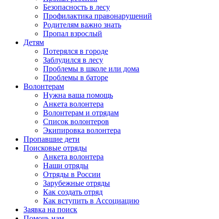
Безопасность в лесу
Профилактика правонарушений
Родителям важно знать
Пропал взрослый
Детям
Потерялся в городе
Заблудился в лесу
Проблемы в школе или дома
Проблемы в баторе
Волонтерам
Нужна ваша помощь
Анкета волонтера
Волонтерам и отрядам
Список волонтеров
Экипировка волонтера
Пропавшие дети
Поисковые отряды
Анкета волонтера
Наши отряды
Отряды в России
Зарубежные отряды
Как создать отряд
Как вступить в Ассоциацию
Заявка на поиск
Помочь нам