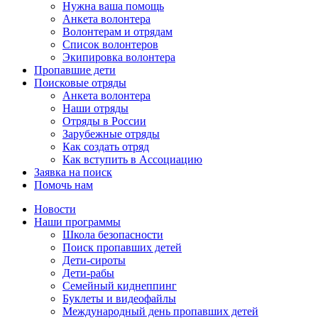
Нужна ваша помощь
Анкета волонтера
Волонтерам и отрядам
Список волонтеров
Экипировка волонтера
Пропавшие дети
Поисковые отряды
Анкета волонтера
Наши отряды
Отряды в России
Зарубежные отряды
Как создать отряд
Как вступить в Ассоциацию
Заявка на поиск
Помочь нам
Новости
Наши программы
Школа безопасности
Поиск пропавших детей
Дети-сироты
Дети-рабы
Семейный киднеппинг
Буклеты и видеофайлы
Международный день пропавших детей