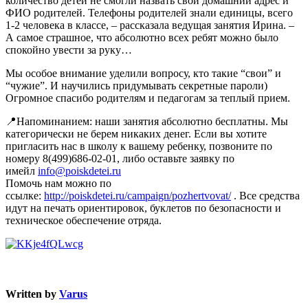
количество детей не смогли назвать свой домашний адрес и
ФИО родителей. Телефоны родителей знали единицы, всего
1-2 человека в классе, – рассказала ведущая занятия Ирина. –
А самое страшное, что абсолютно всех ребят можно было
спокойно увести за руку…
Мы особое внимание уделили вопросу, кто такие “свои” и
“чужие”. И научились придумывать секретные пароли)
Огромное спасибо родителям и педагогам за теплый прием.
📍Напоминанием: наши занятия абсолютно бесплатны. Мы
категорически не берем никаких денег. Если вы хотите
пригласить нас в школу к вашему ребенку, позвоните по
номеру 8(499)686-02-01, либо оставьте заявку по
имейл
info@poiskdetei.ru
Помочь нам можно по
ссылке:
http://poiskdetei.ru/campaign/pozhertvovat/
. Все средства
идут на печать ориентировок, буклетов по безопасности и
техническое обеспечение отряда.
Written by
Varus