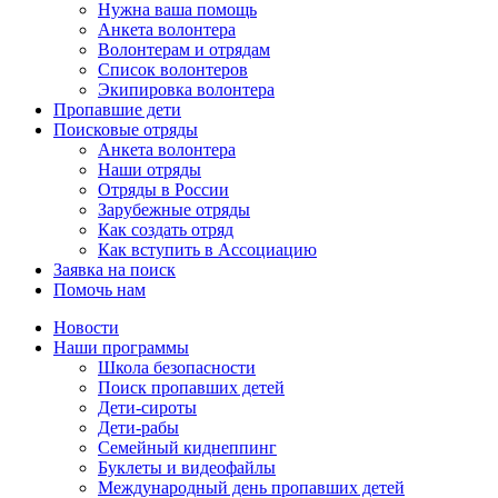
Нужна ваша помощь
Анкета волонтера
Волонтерам и отрядам
Список волонтеров
Экипировка волонтера
Пропавшие дети
Поисковые отряды
Анкета волонтера
Наши отряды
Отряды в России
Зарубежные отряды
Как создать отряд
Как вступить в Ассоциацию
Заявка на поиск
Помочь нам
Новости
Наши программы
Школа безопасности
Поиск пропавших детей
Дети-сироты
Дети-рабы
Семейный киднеппинг
Буклеты и видеофайлы
Международный день пропавших детей