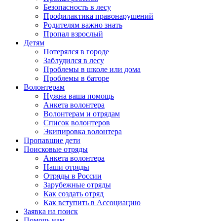
Безопасность в лесу
Профилактика правонарушений
Родителям важно знать
Пропал взрослый
Детям
Потерялся в городе
Заблудился в лесу
Проблемы в школе или дома
Проблемы в баторе
Волонтерам
Нужна ваша помощь
Анкета волонтера
Волонтерам и отрядам
Список волонтеров
Экипировка волонтера
Пропавшие дети
Поисковые отряды
Анкета волонтера
Наши отряды
Отряды в России
Зарубежные отряды
Как создать отряд
Как вступить в Ассоциацию
Заявка на поиск
Помочь нам