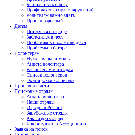
Безопасность в лесу
Профилактика правонарушений
Родителям важно знать
Пропал взрослый
Детям
Потерялся в городе
Заблудился в лесу
Проблемы в школе или дома
Проблемы в баторе
Волонтерам
Нужна ваша помощь
Анкета волонтера
Волонтерам и отрядам
Список волонтеров
Экипировка волонтера
Пропавшие дети
Поисковые отряды
Анкета волонтера
Наши отряды
Отряды в России
Зарубежные отряды
Как создать отряд
Как вступить в Ассоциацию
Заявка на поиск
Помочь нам