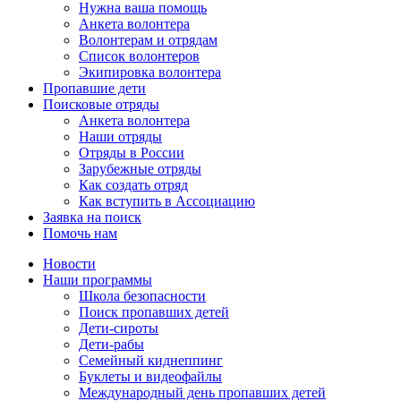
Нужна ваша помощь
Анкета волонтера
Волонтерам и отрядам
Список волонтеров
Экипировка волонтера
Пропавшие дети
Поисковые отряды
Анкета волонтера
Наши отряды
Отряды в России
Зарубежные отряды
Как создать отряд
Как вступить в Ассоциацию
Заявка на поиск
Помочь нам
Новости
Наши программы
Школа безопасности
Поиск пропавших детей
Дети-сироты
Дети-рабы
Семейный киднеппинг
Буклеты и видеофайлы
Международный день пропавших детей