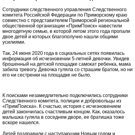
⠀
Сотрудники следственного управления Следственного
комитета Российской Федерации по Приморскому краю
совместно с представителем Приморской региональной
общественной организации «ПримПоиск» навестили
многодетную семью, в которой летом этого года пропали
двое детей и которых благополучно нашли общими
усилиями.
⠀
Так, 24 июня 2020 года в социальных сетях появилась
информация об исчезновении 5-летней девочки. Увидев
брошенный на детской площадке самокат ребенка, мама
забила тревогу. Девочка гуляла со страшим братом, но ни
его ни сестренки на площадке не было.
К поисками незамедлительно подключились сотрудники
Следственного комитета, полиции и добровольцы из
«ПримПоиска». К счастью, история с исчезновением
детей закончилась счастливым концом. Как, оказалось
малышка гуляла в соседнем дворе, ее братишка тоже
вскоре нашелся.
⠀
Детей поздравили с наступающим Новым годом и