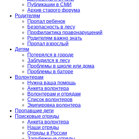
Публикации в СМИ
Архив старого форума
Родителям
Пропал ребенок
Безопасность в лесу
Профилактика правонарушений
Родителям важно знать
Пропал взрослый
Детям
Потерялся в городе
Заблудился в лесу
Проблемы в школе или дома
Проблемы в баторе
Волонтерам
Нужна ваша помощь
Анкета волонтера
Волонтерам и отрядам
Список волонтеров
Экипировка волонтера
Пропавшие дети
Поисковые отряды
Анкета волонтера
Наши отряды
Отряды в России
Зарубежные отряды