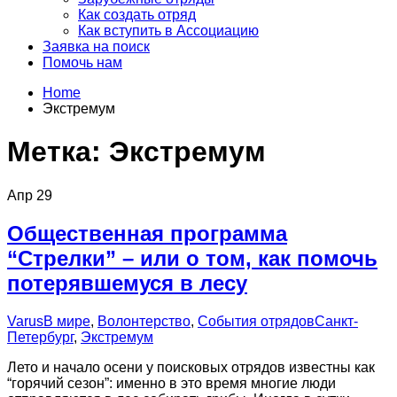
Как создать отряд
Как вступить в Ассоциацию
Заявка на поиск
Помочь нам
Home
Экстремум
Метка:
Экстремум
Апр
29
Общественная программа
“Стрелки” – или о том, как помочь
потерявшемуся в лесу
Varus
В мире
,
Волонтерство
,
События отрядов
Санкт-
Петербург
,
Экстремум
Лето и начало осени у поисковых отрядов известны как
“горячий сезон”: именно в это время многие люди