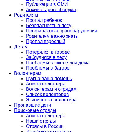
Публикации в СМИ
Архив старого форума
Родителям
Пропал ребенок
Безопасность в лесу
Профилактика правонарушений
Родителям важно знать
Пропал взрослый
Детям
Потерялся в городе
Заблудился в лесу
Проблемы в школе или дома
Проблемы в баторе
Волонтерам
Нужна ваша помощь
Анкета волонтера
Волонтерам и отрядам
Список волонтеров
Экипировка волонтера
Пропавшие дети
Поисковые отряды
Анкета волонтера
Наши отряды
Отряды в России
Зарубежные отряды