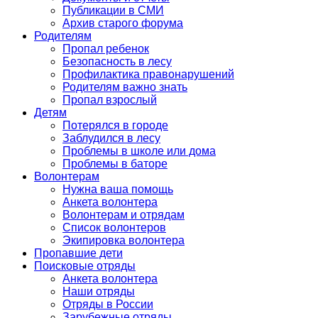
Публикации в СМИ
Архив старого форума
Родителям
Пропал ребенок
Безопасность в лесу
Профилактика правонарушений
Родителям важно знать
Пропал взрослый
Детям
Потерялся в городе
Заблудился в лесу
Проблемы в школе или дома
Проблемы в баторе
Волонтерам
Нужна ваша помощь
Анкета волонтера
Волонтерам и отрядам
Список волонтеров
Экипировка волонтера
Пропавшие дети
Поисковые отряды
Анкета волонтера
Наши отряды
Отряды в России
Зарубежные отряды