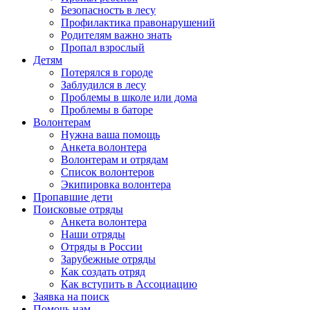
Безопасность в лесу
Профилактика правонарушений
Родителям важно знать
Пропал взрослый
Детям
Потерялся в городе
Заблудился в лесу
Проблемы в школе или дома
Проблемы в баторе
Волонтерам
Нужна ваша помощь
Анкета волонтера
Волонтерам и отрядам
Список волонтеров
Экипировка волонтера
Пропавшие дети
Поисковые отряды
Анкета волонтера
Наши отряды
Отряды в России
Зарубежные отряды
Как создать отряд
Как вступить в Ассоциацию
Заявка на поиск
Помочь нам