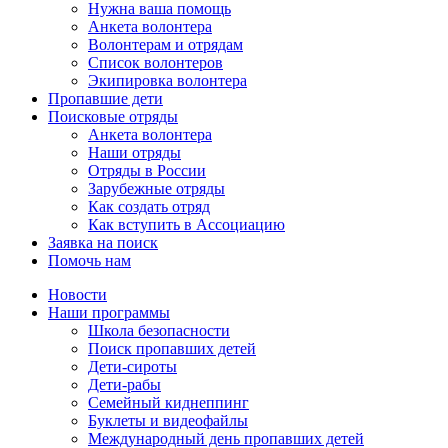
Нужна ваша помощь
Анкета волонтера
Волонтерам и отрядам
Список волонтеров
Экипировка волонтера
Пропавшие дети
Поисковые отряды
Анкета волонтера
Наши отряды
Отряды в России
Зарубежные отряды
Как создать отряд
Как вступить в Ассоциацию
Заявка на поиск
Помочь нам
Новости
Наши программы
Школа безопасности
Поиск пропавших детей
Дети-сироты
Дети-рабы
Семейный киднеппинг
Буклеты и видеофайлы
Международный день пропавших детей