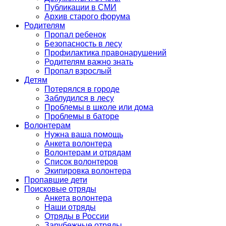
Публикации в СМИ
Архив старого форума
Родителям
Пропал ребенок
Безопасность в лесу
Профилактика правонарушений
Родителям важно знать
Пропал взрослый
Детям
Потерялся в городе
Заблудился в лесу
Проблемы в школе или дома
Проблемы в баторе
Волонтерам
Нужна ваша помощь
Анкета волонтера
Волонтерам и отрядам
Список волонтеров
Экипировка волонтера
Пропавшие дети
Поисковые отряды
Анкета волонтера
Наши отряды
Отряды в России
Зарубежные отряды