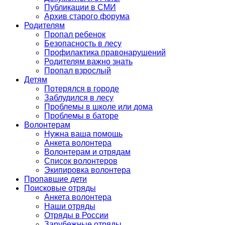
Публикации в СМИ
Архив старого форума
Родителям
Пропал ребенок
Безопасность в лесу
Профилактика правонарушений
Родителям важно знать
Пропал взрослый
Детям
Потерялся в городе
Заблудился в лесу
Проблемы в школе или дома
Проблемы в баторе
Волонтерам
Нужна ваша помощь
Анкета волонтера
Волонтерам и отрядам
Список волонтеров
Экипировка волонтера
Пропавшие дети
Поисковые отряды
Анкета волонтера
Наши отряды
Отряды в России
Зарубежные отряды