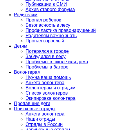
Публикации в СМИ
Архив старого форума
Родителям
Пропал ребенок
Безопасность в лесу
Профилактика правонарушений
Родителям важно знать
Пропал взрослый
Детям
Потерялся в городе
Заблудился в лесу
Проблемы в школе или дома
Проблемы в баторе
Волонтерам
Нужна ваша помощь
Анкета волонтера
Волонтерам и отрядам
Список волонтеров
Экипировка волонтера
Пропавшие дети
Поисковые отряды
Анкета волонтера
Наши отряды
Отряды в России
Зарубежные отряды